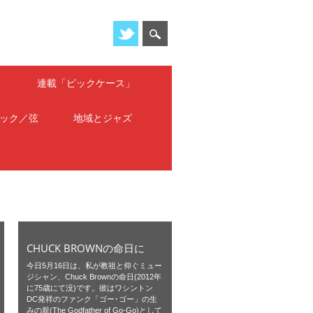
」
連載「ピックケース」
ック／弦
地域とジャズ
CHUCK BROWNの命日に
今日5月16日は、私が教祖と仰ぐミュー
ジシャン、Chuck Brownの命日(2012年
に75歳にて没)です。彼はワシントン
DC発祥のファンク「ゴー･ゴー」の生
みの親(The Godfather of Go-Go)として