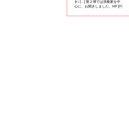
ト:
[…] 第２弾では演奏家を中
心に、お聞きしました。HP [