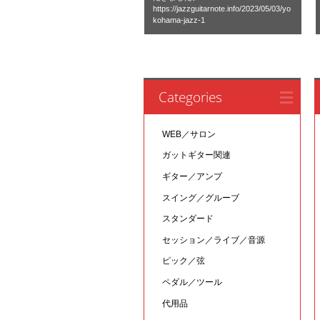
https://jazzguitarnote.info/2023/05/03/yo
kohama-jazz-1
Categories
WEB／サロン
ガットギター関連
ギター／アンプ
スイング／グルーブ
スタンダード
セッション／ライブ／音源
ピック／弦
ペダル／ツール
代用品