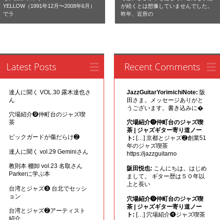
YELLOW（1991年12月〜2008年6月）
が続くとは想像していませんでした。
でラ
昨年、近所の
Latest Posts
Recent Comments
達人に聞く VOL.30 露木達也さ
JazzGuitarYorimichiNote:
阪
ん
田さま。メッセージありがと
うございます。書き込みに�
穴場紹介❾仲町台のジャズ喫
茶
穴場紹介❾仲町台のジャズ喫
茶 | ジャズギター寄り道ノー
ピックガードが傷だらけ❷
ト:
[…] 京都とジャズ❷創業51
年のジャズ喫茶
達人に聞く vol.29 Geminiさん
https://jazzguitarno
教則本 棚卸 vol.23 名取さん
阪田悦也:
こんにちは。はじめ
Parkerに学ぶ本
まして。 ギター歴は５０年以
上と長い
台湾とジャズ❸ 台北でセッシ
ョン
穴場紹介❾仲町台のジャズ喫
茶 | ジャズギター寄り道ノー
台湾とジャズ❷アーティスト
ト:
[…] 穴場紹介❹ジャズ喫茶
紹介