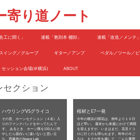
ー寄り道ノート
名工に聞く」
連載「教則本 棚卸」
連載「改造／メンテ
スイング／グルーブ
ギター／アンプ
ペダル／ツール／ピ
セッション会場(＠横浜)
ABOUT
ンセクション
ハウリングVSグライコ
桜材とE7一発
その昔、ホーンセクション（４名）入
今年の横浜の開花は、例年より１０日
りのファンクバンドをやってたんで
ほど早い。 週末から来週にかけて満開
す。 あるとき、ホーン隊を100人に増
を迎えますが、いまはまだ、花見ドコ
やしたら面白いに違いないと思い立
ロに行くのも憚られます。昨年の今ご
ち、西麻布のSpace Lab
ろは、まさか年を越して、こんな事態