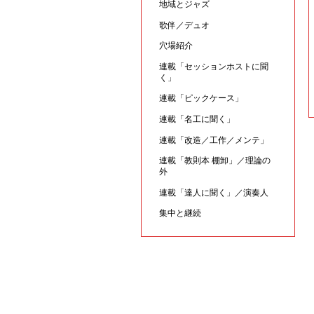
地域とジャズ
歌伴／デュオ
穴場紹介
連載「セッションホストに聞
く」
連載「ピックケース」
連載「名工に聞く」
連載「改造／工作／メンテ」
連載「教則本 棚卸」／理論の
外
連載「達人に聞く」／演奏人
集中と継続