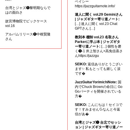
ベイシー
https://jazzguitarnote.info/
台湾とジャズ❶黎明期ならで
はの面白さ
達人に聞く vol.29 Geminiさん
| ジャズギター寄り道ノート:
故宮博物院でピックケース
[…] 達人に聞く vol.23 Chat
vol.16
GPTさん […]
アルバムリリース❹中根賢隆
教則本 棚卸 vol.23 名取さん
さん
Parkerに学ぶ本 | ジャズギタ
ー寄り道ノート:
[…] 個性を磨
く❶-1 井上智さん×高免信喜さ
んhttps://jazzgu
SEIKO:
返信ありがとうござい
ます✨ 私もとっても嬉しく涙
です�
JazzGuitarYorimichiNote:
国
内でChuck Brownの命日に Go
Goパーティを開催されている
方�
SEIKO:
こんにちは！セイコで
す！すみません💦なんと今返
信があ�
台湾とジャズ❸ 台北でセッシ
ョン | ジャズギター寄り道ノー