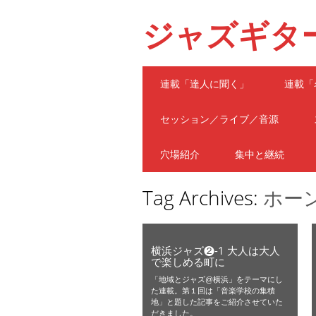
ジャズギタ
Main menu
Skip
連載「達人に聞く」
連載「
to
content
セッション／ライブ／音源
穴場紹介
集中と継続
Tag Archives:
ホー
横浜ジャズ❷-1 大人は大人
で楽しめる町に
「地域とジャズ@横浜」をテーマにし
た連載。第１回は「音楽学校の集積
地」と題した記事をご紹介させていた
だきました。