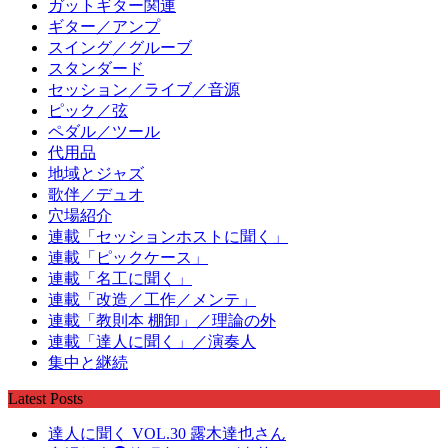
ガットギター関連
ギター／アンプ
スイング／グルーブ
スタンダード
セッション／ライブ／音源
ピック／弦
ペダル／ツール
代用品
地域とジャズ
歌伴／デュオ
穴場紹介
連載「セッションホストに聞く」
連載「ピックケース」
連載「名工に聞く」
連載「改造／工作／メンテ」
連載「教則本 棚卸」／理論の外
連載「達人に聞く」／演奏人
集中と継続
Latest Posts
達人に聞く VOL.30 露木達也さん