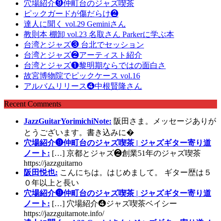
穴場紹介❾仲町台のジャズ喫茶
ピックガードが傷だらけ❷
達人に聞く vol.29 Geminiさん
教則本 棚卸 vol.23 名取さん Parkerに学ぶ本
台湾とジャズ❸ 台北でセッション
台湾とジャズ❷アーティスト紹介
台湾とジャズ❶黎明期ならではの面白さ
故宮博物院でピックケース vol.16
アルバムリリース❹中根賢隆さん
Recent Comments
JazzGuitarYorimichiNote:
阪田さま。メッセージありが
とうございます。書き込みに�
穴場紹介❾仲町台のジャズ喫茶 | ジャズギター寄り道
ノート:
[…] 京都とジャズ❷創業51年のジャズ喫茶
https://jazzguitarno
阪田悦也:
こんにちは。はじめまして。 ギター歴は５
０年以上と長い
穴場紹介❾仲町台のジャズ喫茶 | ジャズギター寄り道
ノート:
[…] 穴場紹介❹ジャズ喫茶ベイシー
https://jazzguitarnote.info/