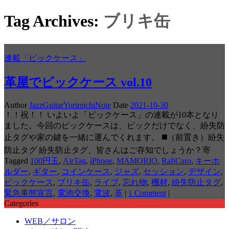
Tag Archives:
ブリキ缶
連載「ピックケース」
革屋でピックケース vol.10
Author
JazzGuitarYorimichiNote
Date
2021-10-30
！！祝！！ いよいよ「ピックケース」の連載が10本となり
ました。今回のピックケースは、ピックだけでなく、紛失防
止タグや家の鍵を一緒に運んでくれます。 ◼️（前置き）紛失
防止タグ 紛失防止タグ、皆さんはご存知でしょうか？寄
Tagged
100円玉
,
AirTag
,
iPhone
,
MAMORIO
,
RafiCaro
,
キーホ
ルダー
,
ギター
,
コインケース
,
ジャズ
,
セッション
,
デザイン
,
ピックケース
,
ブリキ缶
,
ライブ
,
忘れ物
,
機材
,
紛失防止タグ
,
緊急事態宣言
,
電池交換
,
電波
,
革
|
1 Comment
|
Categories
WEB／サロン