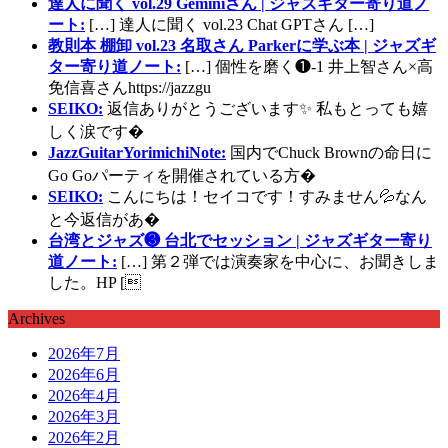
達人に聞く vol.29 Geminiさん | ジャズギター寄り道ノ
ート:
[…] 達人に聞く vol.23 Chat GPTさん […]
教則本 棚卸 vol.23 名取さん Parkerに学ぶ本 | ジャズギ
ター寄り道ノート:
[…] 個性を磨く❶-1 井上智さん×高
免信喜さんhttps://jazzgu
SEIKO:
返信ありがとうございます✨ 私もとっても嬉
しく涙です�
JazzGuitarYorimichiNote:
国内でChuck Brownの命日に
Go Goパーティを開催されている方�
SEIKO:
こんにちは！セイコです！すみません💦なん
と今返信があ�
台湾とジャズ❸ 台北でセッション | ジャズギター寄り
道ノート:
[…] 第２弾では演奏家を中心に、お聞きしま
した。HP [
Archives
2026年7月
2026年6月
2026年4月
2026年3月
2026年2月