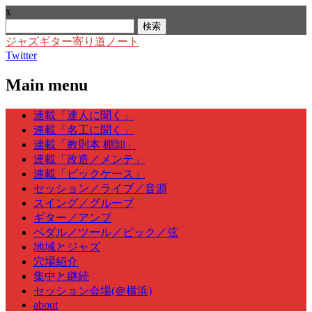
x
検
索:
ジャズギター寄り道ノート
Twitter
Main menu
Skip
連載「達人に聞く」
to
連載「名工に聞く」
content
連載「教則本 棚卸」
連載「改造／メンテ」
連載「ピックケース」
セッション／ライブ／音源
スイング／グルーブ
ギター／アンプ
ペダル／ツール／ピック／弦
地域とジャズ
穴場紹介
集中と継続
セッション会場(＠横浜)
about