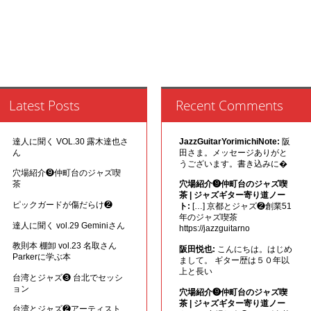
Latest Posts
Recent Comments
達人に聞く VOL.30 露木達也さ
JazzGuitarYorimichiNote:
阪
ん
田さま。メッセージありがと
うございます。書き込みに�
穴場紹介❾仲町台のジャズ喫
茶
穴場紹介❾仲町台のジャズ喫
茶 | ジャズギター寄り道ノー
ピックガードが傷だらけ❷
ト:
[…] 京都とジャズ❷創業51
年のジャズ喫茶
達人に聞く vol.29 Geminiさん
https://jazzguitarno
教則本 棚卸 vol.23 名取さん
阪田悦也:
こんにちは。はじめ
Parkerに学ぶ本
まして。 ギター歴は５０年以
上と長い
台湾とジャズ❸ 台北でセッシ
ョン
穴場紹介❾仲町台のジャズ喫
茶 | ジャズギター寄り道ノー
台湾とジャズ❷アーティスト