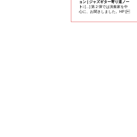
ョン | ジャズギター寄り道ノー
ト:
[…] 第２弾では演奏家を中
心に、お聞きしました。HP [