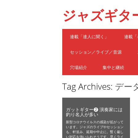
ジャズギタ
Main menu
Skip
連載「達人に聞く」
連載「
to
content
セッション／ライブ／音源
穴場紹介
集中と継続
Tag Archives:
デー
ガットギター❷ 演奏家には
釣り名人が多い
新型コロナウイルスの感染が拡がって
います。ジャズのライブやセッション
も、軒並み、延期や中止に。暫く厳し
い対応を強いられそうです。早くライ