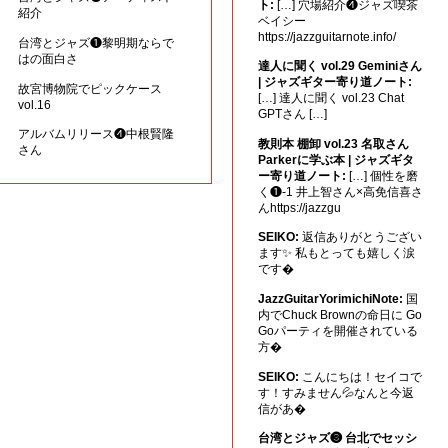
ト:
[…] 穴場紹介❹ジャズ喫茶
紹介
ベイシー
https://jazzguitarnote.info/
台湾とジャズ❶黎明期ならで
はの面白さ
達人に聞く vol.29 Geminiさん
| ジャズギター寄り道ノート:
故宮博物院でピックケース
[…] 達人に聞く vol.23 Chat
vol.16
GPTさん […]
アルバムリリース❹中根賢隆
教則本 棚卸 vol.23 名取さん
さん
Parkerに学ぶ本 | ジャズギタ
ー寄り道ノート:
[…] 個性を磨
く❶-1 井上智さん×高免信喜さ
んhttps://jazzgu
SEIKO:
返信ありがとうござい
ます✨ 私もとっても嬉しく涙
です�
JazzGuitarYorimichiNote:
国
内でChuck Brownの命日に Go
Goパーティを開催されている
方�
SEIKO:
こんにちは！セイコで
す！すみません💦なんと今返
信があ�
台湾とジャズ❸ 台北でセッシ