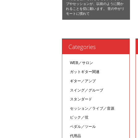
ブやセッションが、以前のように開か
れることを切に願います。 世の中がリ
モートに慣れて
Categories
WEB／サロン
ガットギター関連
ギター／アンプ
スイング／グルーブ
スタンダード
セッション／ライブ／音源
ピック／弦
ペダル／ツール
代用品