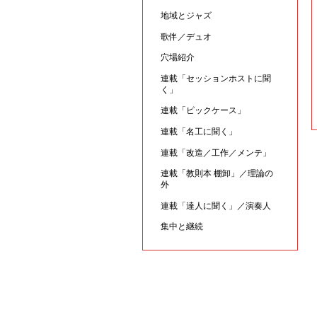
地域とジャズ
歌伴／デュオ
穴場紹介
連載「セッションホストに聞
く」
連載「ピックケース」
連載「名工に聞く」
連載「改造／工作／メンテ」
連載「教則本 棚卸」／理論の
外
連載「達人に聞く」／演奏人
集中と継続