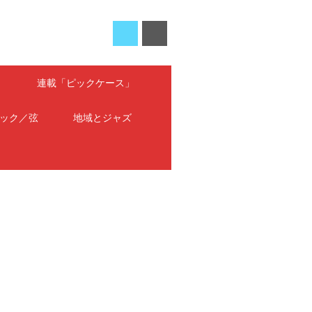
」
連載「ピックケース」
ック／弦
地域とジャズ