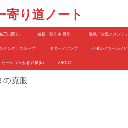
ー寄り道ノート
名工に聞く」
連載「教則本 棚卸」
連載「改造／メンテ
スイング／グルーブ
ギター／アンプ
ペダル／ツール／ピ
セッション会場(＠横浜)
ABOUT
タの克服