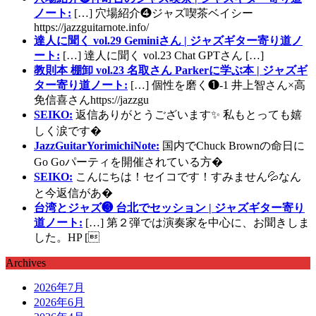
ノート:
[…] 穴場紹介❹ジャズ喫茶ベイシー
https://jazzguitarnote.info/
達人に聞く vol.29 Geminiさん | ジャズギター寄り道ノ
ート:
[…] 達人に聞く vol.23 Chat GPTさん […]
教則本 棚卸 vol.23 名取さん Parkerに学ぶ本 | ジャズギ
ター寄り道ノート:
[…] 個性を磨く❶-1 井上智さん×高
免信喜さんhttps://jazzgu
SEIKO:
返信ありがとうございます✨ 私もとっても嬉
しく涙です�
JazzGuitarYorimichiNote:
国内でChuck Brownの命日に
Go Goパーティを開催されている方�
SEIKO:
こんにちは！セイコです！すみません💦なん
と今返信があ�
台湾とジャズ❸ 台北でセッション | ジャズギター寄り
道ノート:
[…] 第２弾では演奏家を中心に、お聞きしま
した。HP [
Archives
2026年7月
2026年6月