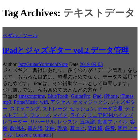
Tag Archives:
テキストデータ
ペダル／ツール
iPadとジャズギター vol.2 データ管理
Author
JazzGuitarYorimichiNote
Date
2019-09-03
ジャズギター習得にあたり、多くの方が「データ管理」をし
ます。もちろん目的は、整理のためでなく、データを活用す
るためです。 iPadは、その補助ツールとして重宝します。
少し前までは、私も含めてほとんどの方が「
Tagged
amazonprime
,
BlueTooth
,
GuitarPro
,
iPad
,
iPhone
,
iTunes
,
mp3
,
PrimeMusic
,
wifi
,
アクセス
,
オタマジャクシ
,
ジャズギタ
ー
,
スキャニング
,
ストレージ
,
セッション
,
データ管理
,
テキ
ストデータ
,
フレーズ
,
マイク
,
ライブ
,
リニアPCMハイレゾ
レコーダー
,
リハーサル
,
レッスン
,
五線譜
,
動画ファイル
,
容
量
,
教則本
,
書き譜
,
楽曲
,
理論
,
耳コピ
,
著作権
,
録音
,
音声ファ
イル
|
Leave a comment
|