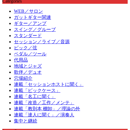
Categories
WEB／サロン
ガットギター関連
ギター／アンプ
スイング／グルーブ
スタンダード
セッション／ライブ／音源
ピック／弦
ペダル／ツール
代用品
地域とジャズ
歌伴／デュオ
穴場紹介
連載「セッションホストに聞く」
連載「ピックケース」
連載「名工に聞く」
連載「改造／工作／メンテ」
連載「教則本 棚卸」／理論の外
連載「達人に聞く」／演奏人
集中と継続