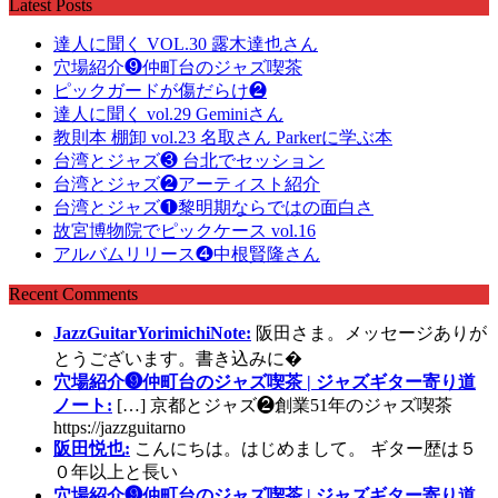
Latest Posts
達人に聞く VOL.30 露木達也さん
穴場紹介❾仲町台のジャズ喫茶
ピックガードが傷だらけ❷
達人に聞く vol.29 Geminiさん
教則本 棚卸 vol.23 名取さん Parkerに学ぶ本
台湾とジャズ❸ 台北でセッション
台湾とジャズ❷アーティスト紹介
台湾とジャズ❶黎明期ならではの面白さ
故宮博物院でピックケース vol.16
アルバムリリース❹中根賢隆さん
Recent Comments
JazzGuitarYorimichiNote:
阪田さま。メッセージありが
とうございます。書き込みに�
穴場紹介❾仲町台のジャズ喫茶 | ジャズギター寄り道
ノート:
[…] 京都とジャズ❷創業51年のジャズ喫茶
https://jazzguitarno
阪田悦也:
こんにちは。はじめまして。 ギター歴は５
０年以上と長い
穴場紹介❾仲町台のジャズ喫茶 | ジャズギター寄り道