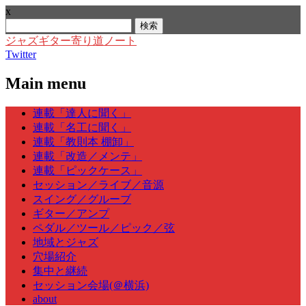
x
検
索:
ジャズギター寄り道ノート
Twitter
Main menu
Skip
連載「達人に聞く」
to
連載「名工に聞く」
content
連載「教則本 棚卸」
連載「改造／メンテ」
連載「ピックケース」
セッション／ライブ／音源
スイング／グルーブ
ギター／アンプ
ペダル／ツール／ピック／弦
地域とジャズ
穴場紹介
集中と継続
セッション会場(＠横浜)
about