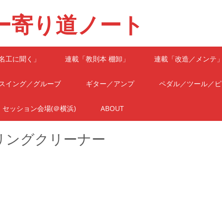
ー寄り道ノート
名工に聞く」
連載「教則本 棚卸」
連載「改造／メンテ
スイング／グルーブ
ギター／アンプ
ペダル／ツール／ピ
セッション会場(＠横浜)
ABOUT
リングクリーナー