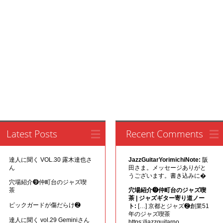
Latest Posts
Recent Comments
達人に聞く VOL.30 露木達也さ
JazzGuitarYorimichiNote:
阪
ん
田さま。メッセージありがと
うございます。書き込みに�
穴場紹介❾仲町台のジャズ喫
茶
穴場紹介❾仲町台のジャズ喫
茶 | ジャズギター寄り道ノー
ピックガードが傷だらけ❷
ト:
[…] 京都とジャズ❷創業51
年のジャズ喫茶
達人に聞く vol.29 Geminiさん
https://jazzguitarno