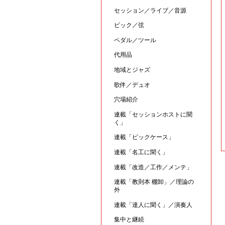
セッション／ライブ／音源
ピック／弦
ペダル／ツール
代用品
地域とジャズ
歌伴／デュオ
穴場紹介
連載「セッションホストに聞
く」
連載「ピックケース」
連載「名工に聞く」
連載「改造／工作／メンテ」
連載「教則本 棚卸」／理論の
外
連載「達人に聞く」／演奏人
集中と継続