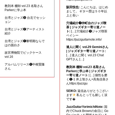
教則本 棚卸 vol.23 名取さん
阪田悦也:
こんにちは。はじめ
Parkerに学ぶ本
まして。 ギター歴は５０年以
上と長い
台湾とジャズ❸ 台北でセッシ
ョン
穴場紹介❾仲町台のジャズ喫
茶 | ジャズギター寄り道ノー
台湾とジャズ❷アーティスト
ト:
[…] 穴場紹介❹ジャズ喫茶
紹介
ベイシー
https://jazzguitarnote.info/
台湾とジャズ❶黎明期ならで
はの面白さ
達人に聞く vol.29 Geminiさん
| ジャズギター寄り道ノート:
故宮博物院でピックケース
[…] 達人に聞く vol.23 Chat
vol.16
GPTさん […]
アルバムリリース❹中根賢隆
教則本 棚卸 vol.23 名取さん
さん
Parkerに学ぶ本 | ジャズギタ
ー寄り道ノート:
[…] 個性を磨
く❶-1 井上智さん×高免信喜さ
んhttps://jazzgu
SEIKO:
返信ありがとうござい
ます
私もとっても嬉しく涙
です�
JazzGuitarYorimichiNote:
国
内でChuck Brownの命日に Go
Goパーティを開催されている