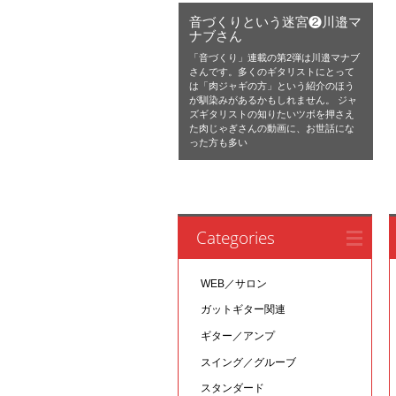
音づくりという迷宮❷川邉マ
ナブさん
「音づくり」連載の第2弾は川邉マナブ
さんです。多くのギタリストにとって
は「肉ジャギの方」という紹介のほう
が馴染みがあるかもしれません。 ジャ
ズギタリストの知りたいツボを押さえ
た肉じゃぎさんの動画に、お世話にな
った方も多い
Categories
WEB／サロン
ガットギター関連
ギター／アンプ
スイング／グルーブ
スタンダード