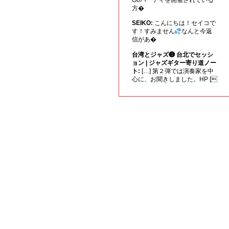
方�
SEIKO:
こんにちは！セイコで
す！すみません
なんと今返
信があ�
台湾とジャズ❸ 台北でセッシ
ョン | ジャズギター寄り道ノー
ト:
[…] 第２弾では演奏家を中
心に、お聞きしました。HP [