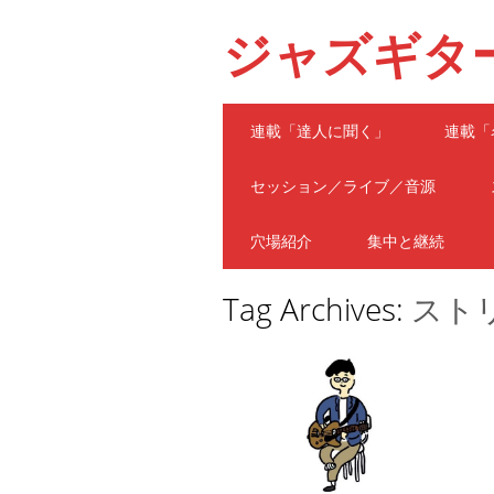
ジャズギタ
Main menu
Skip
連載「達人に聞く」
連載「
to
content
セッション／ライブ／音源
穴場紹介
集中と継続
Tag Archives:
スト