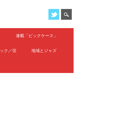
」
連載「ピックケース」
ック／弦
地域とジャズ