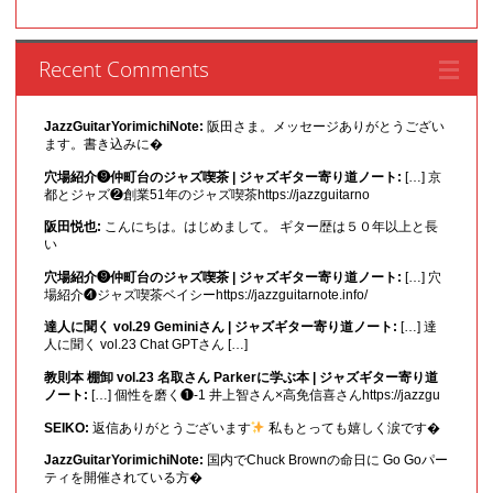
Recent Comments
JazzGuitarYorimichiNote:
阪田さま。メッセージありがとうござい
ます。書き込みに�
穴場紹介❾仲町台のジャズ喫茶 | ジャズギター寄り道ノート:
[…] 京
都とジャズ❷創業51年のジャズ喫茶https://jazzguitarno
阪田悦也:
こんにちは。はじめまして。 ギター歴は５０年以上と長
い
穴場紹介❾仲町台のジャズ喫茶 | ジャズギター寄り道ノート:
[…] 穴
場紹介❹ジャズ喫茶ベイシーhttps://jazzguitarnote.info/
達人に聞く vol.29 Geminiさん | ジャズギター寄り道ノート:
[…] 達
人に聞く vol.23 Chat GPTさん […]
教則本 棚卸 vol.23 名取さん Parkerに学ぶ本 | ジャズギター寄り道
ノート:
[…] 個性を磨く❶-1 井上智さん×高免信喜さんhttps://jazzgu
SEIKO:
返信ありがとうございます
私もとっても嬉しく涙です�
JazzGuitarYorimichiNote:
国内でChuck Brownの命日に Go Goパー
ティを開催されている方�