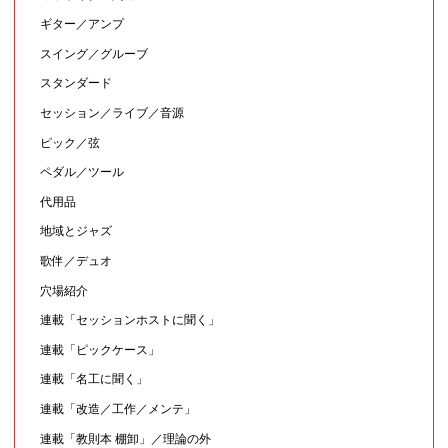
ギター／アンプ
スイング／グルーブ
スタンダード
セッション／ライブ／音源
ピック／弦
ペダル／ツール
代用品
地域とジャズ
歌伴／デュオ
穴場紹介
連載「セッションホストに聞く」
連載「ピックケース」
連載「名工に聞く」
連載「改造／工作／メンテ」
連載「教則本 棚卸」／理論の外