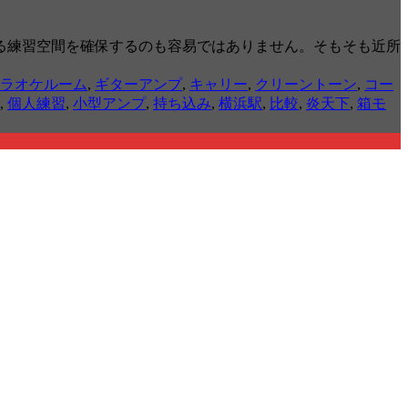
る練習空間を確保するのも容易ではありません。そもそも近所
ラオケルーム
,
ギターアンプ
,
キャリー
,
クリーントーン
,
コー
,
個人練習
,
小型アンプ
,
持ち込み
,
横浜駅
,
比較
,
炎天下
,
箱モ