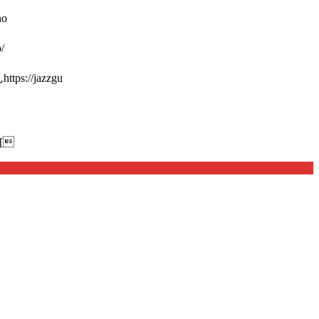
o
/
://jazzgu
[