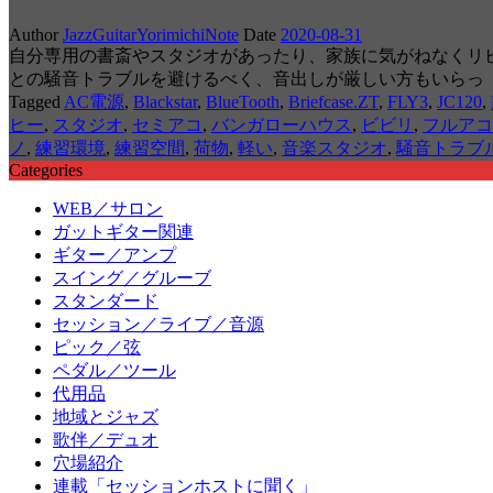
Author
JazzGuitarYorimichiNote
Date
2020-08-31
自分専用の書斎やスタジオがあったり、家族に気がねなくリ
との騒音トラブルを避けるべく、音出しが厳しい方もいらっ
Tagged
AC電源
,
Blackstar
,
BlueTooth
,
Briefcase.ZT
,
FLY3
,
JC120
,
ヒー
,
スタジオ
,
セミアコ
,
バンガローハウス
,
ビビリ
,
フルアコ
ノ
,
練習環境
,
練習空間
,
荷物
,
軽い
,
音楽スタジオ
,
騒音トラブ
Categories
WEB／サロン
ガットギター関連
ギター／アンプ
スイング／グルーブ
スタンダード
セッション／ライブ／音源
ピック／弦
ペダル／ツール
代用品
地域とジャズ
歌伴／デュオ
穴場紹介
連載「セッションホストに聞く」