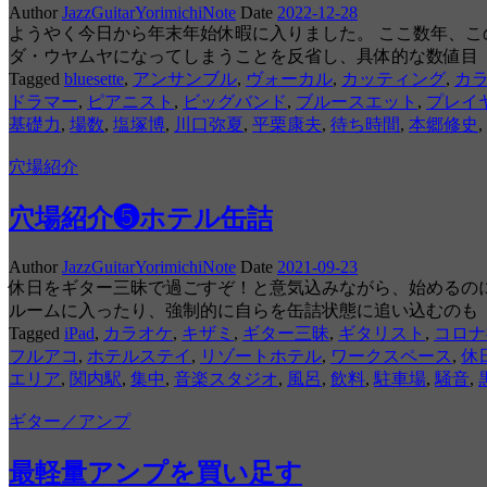
Author
JazzGuitarYorimichiNote
Date
2022-12-28
ようやく今日から年末年始休暇に入りました。 ここ数年、
ダ・ウヤムヤになってしまうことを反省し、具体的な数値目
Tagged
bluesette
,
アンサンブル
,
ヴォーカル
,
カッティング
,
カ
ドラマー
,
ピアニスト
,
ビッグバンド
,
ブルースエット
,
プレイ
基礎力
,
場数
,
塩塚博
,
川口弥夏
,
平栗康夫
,
待ち時間
,
本郷修史
,
穴場紹介
穴場紹介❺ホテル缶詰
Author
JazzGuitarYorimichiNote
Date
2021-09-23
休日をギター三昧で過ごすぞ！と意気込みながら、始めるの
ルームに入ったり、強制的に自らを缶詰状態に追い込むのも
Tagged
iPad
,
カラオケ
,
キザミ
,
ギター三昧
,
ギタリスト
,
コロナ
フルアコ
,
ホテルステイ
,
リゾートホテル
,
ワークスペース
,
休
エリア
,
関内駅
,
集中
,
音楽スタジオ
,
風呂
,
飲料
,
駐車場
,
騒音
,
ギター／アンプ
最軽量アンプを買い足す