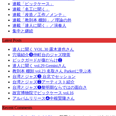
連載「ピックケース」
連載「名工に聞く」
連載「改造／工作／メンテ」
連載「教則本 棚卸」／理論の外
連載「達人に聞く」／演奏人
集中と継続
Latest Posts
達人に聞く VOL.30 露木達也さん
穴場紹介❾仲町台のジャズ喫茶
ピックガードが傷だらけ❷
達人に聞く vol.29 Geminiさん
教則本 棚卸 vol.23 名取さん Parkerに学ぶ本
台湾とジャズ❸ 台北でセッション
台湾とジャズ❷アーティスト紹介
台湾とジャズ❶黎明期ならではの面白さ
故宮博物院でピックケース vol.16
アルバムリリース❹中根賢隆さん
Recent Comments