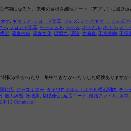
この時期になると、来年の目標を練習ノート（アプリ）に書き込
ラオケ
,
ギタリスト
,
コード楽器
,
ジャズ
,
ジャズギター
,
ジャズセ
ヤー
,
フロント楽器
,
ベーシスト
,
ベース
,
ボーカル
,
ホスト
,
ミュ
横浜
,
演奏技術
,
演奏文化
,
現場力
,
理論
,
生演奏
,
田宮美咲
,
田窪
に時間が掛かったり、集中できなかったりした経験ありますか？
禍対応
,
ジャズギター
,
ダイワロイネットホテル横浜関内
,
チェ
日
,
個人練習
,
冷蔵庫
,
基礎練習
,
延長コード
,
楽譜ファイル
,
水筒
,
黒本
|
2 Comments
|