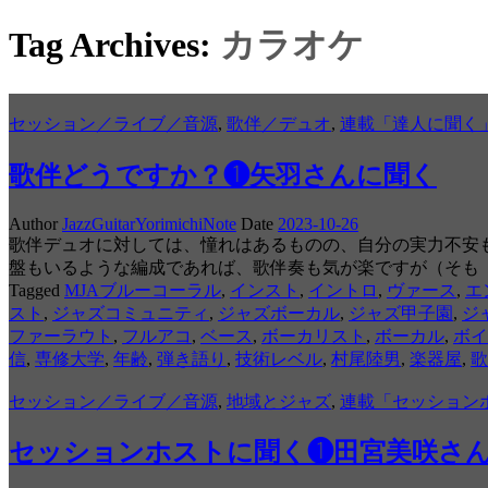
Tag Archives:
カラオケ
セッション／ライブ／音源
,
歌伴／デュオ
,
連載「達人に聞く
歌伴どうですか？❶矢羽さんに聞く
Author
JazzGuitarYorimichiNote
Date
2023-10-26
歌伴デュオに対しては、憧れはあるものの、自分の実力不安
盤もいるような編成であれば、歌伴奏も気が楽ですが（そも
Tagged
MJAブルーコーラル
,
インスト
,
イントロ
,
ヴァース
,
エ
スト
,
ジャズコミュニティ
,
ジャズボーカル
,
ジャズ甲子園
,
ジ
ファーラウト
,
フルアコ
,
ベース
,
ボーカリスト
,
ボーカル
,
ボイ
信
,
専修大学
,
年齢
,
弾き語り
,
技術レベル
,
村尾陸男
,
楽器屋
,
歌
セッション／ライブ／音源
,
地域とジャズ
,
連載「セッション
セッションホストに聞く❶田宮美咲さ