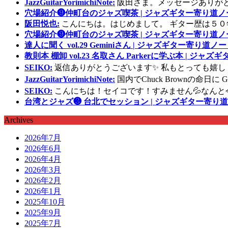
JazzGuitarYorimichiNote:
阪田さま。メッセージありが
穴場紹介❾仲町台のジャズ喫茶 | ジャズギター寄り道ノ
阪田悦也:
こんにちは。はじめまして。 ギター歴は５０
穴場紹介❾仲町台のジャズ喫茶 | ジャズギター寄り道ノ
達人に聞く vol.29 Geminiさん | ジャズギター寄り道ノー
教則本 棚卸 vol.23 名取さん Parkerに学ぶ本 | ジャ
SEIKO:
返信ありがとうございます✨ 私もとっても嬉し
JazzGuitarYorimichiNote:
国内でChuck Brownの命日
SEIKO:
こんにちは！セイコです！すみません💦なんと
台湾とジャズ❸ 台北でセッション | ジャズギター寄り道
Archives
2026年7月
2026年6月
2026年4月
2026年3月
2026年2月
2026年1月
2025年10月
2025年9月
2025年7月