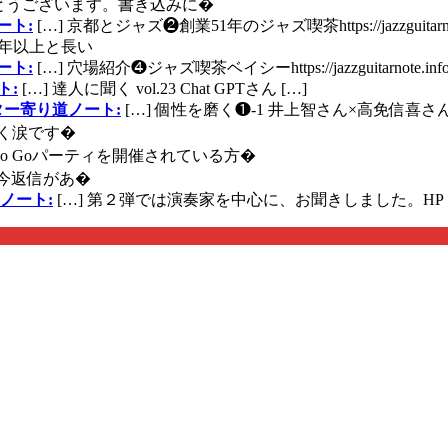
とうございます。書き込みに�
ート:
[…] 京都とジャズ❷創業51年のジャズ喫茶https://jazzguitarn
年以上と長い
ート:
[…] 穴場紹介❹ジャズ喫茶ベイシーhttps://jazzguitarnote.info
ト:
[…] 達人に聞く vol.23 Chat GPTさん […]
ズギター寄り道ノート:
[…] 個性を磨く❶-1 井上智さん×高免信喜さんhttps
く涙です�
に Go Goパーティを開催されている方�
今返信があ�
ノート:
[…] 第２弾では演奏家を中心に、お聞きしました。HP 