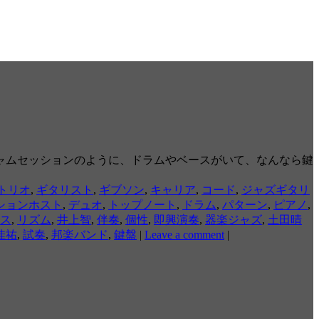
ャムセッションのように、ドラムやベースがいて、なんなら鍵
トリオ
,
ギタリスト
,
ギブソン
,
キャリア
,
コード
,
ジャズギタリ
ションホスト
,
デュオ
,
トップノート
,
ドラム
,
パターン
,
ピアノ
,
ス
,
リズム
,
井上智
,
伴奏
,
個性
,
即興演奏
,
器楽ジャズ
,
土田晴
佳祐
,
試奏
,
邦楽バンド
,
鍵盤
|
Leave a comment
|