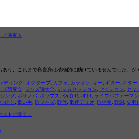
」／演奏人
もあり、これまで私自身は積極的に動けていませんでした。ジ
ンディング
,
オクターブ
,
カフェ
,
カラオケ
,
キー
,
ギター
,
ギター
ャズ研究会
,
ジャズ詩大全
,
ジャムセッション
,
セッション
,
セッ
シング
,
ボサノバ
,
ポップス
,
やばけいすけ
,
ライブパフォーマン
い出し
,
歌い手
,
歌ジャズ
,
歌伴
,
歌伴デュオ
,
歌伴奏
,
歌詞
,
矢羽
ホストに聞く」
ん