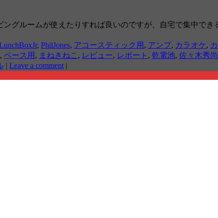
ビングルームが使えたりすれば良いのですが、自宅で集中でき
LunchBoxJr
,
PhilJones
,
アコースティック用
,
アンプ
,
カラオケ
,
カ
,
ベース用
,
まねきねこ
,
レビュー
,
レポート
,
乾電池
,
佐々木秀尚
ル
|
Leave a comment
|