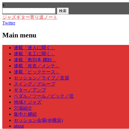
x
検
索:
ジャズギター寄り道ノート
Twitter
Main menu
Skip
連載「達人に聞く」
to
連載「名工に聞く」
content
連載「教則本 棚卸」
連載「改造／メンテ」
連載「ピックケース」
セッション／ライブ／音源
スイング／グルーブ
ギター／アンプ
ペダル／ツール／ピック／弦
地域とジャズ
穴場紹介
集中と継続
セッション会場(＠横浜)
about