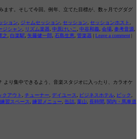
みます。そして今回。例年、立てた目標が、数ヶ月でグダグ
ッション
,
ジャムセッション
,
セッション
,
セッションホスト
,
ージシャン
,
リズム楽器
,
中原けいこ
,
中谷和義
,
会場
,
参考音源
,
寛之
,
白楽駅
,
矢藤健一郎
,
石島生恵
,
管楽器
|
Leave a comment
|
 より集中できるよう、音楽スタジオに入ったり、カラオケ
ックアウト
,
チューナー
,
デイユース
,
ビジネスホテル
,
ピック
,
練習スペース
,
練習メニュー
,
缶詰
,
葉山
,
長時間
,
関内・馬車道