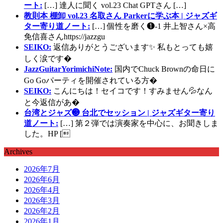
ート:
[…] 達人に聞く vol.23 Chat GPTさん […]
教則本 棚卸 vol.23 名取さん Parkerに学ぶ本 | ジャズギ
ター寄り道ノート:
[…] 個性を磨く❶-1 井上智さん×高
免信喜さんhttps://jazzgu
SEIKO:
返信ありがとうございます✨ 私もとっても嬉
しく涙です�
JazzGuitarYorimichiNote:
国内でChuck Brownの命日に
Go Goパーティを開催されている方�
SEIKO:
こんにちは！セイコです！すみません💦なん
と今返信があ�
台湾とジャズ❸ 台北でセッション | ジャズギター寄り
道ノート:
[…] 第２弾では演奏家を中心に、お聞きしま
した。HP [
Archives
2026年7月
2026年6月
2026年4月
2026年3月
2026年2月
2026年1月