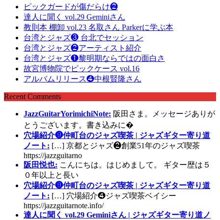
ピックガードが傷だらけ❷
達人に聞く vol.29 Geminiさん
教則本 棚卸 vol.23 名取さん Parkerに学ぶ本
台湾とジャズ❸ 台北でセッション
台湾とジャズ❷アーティスト紹介
台湾とジャズ❶黎明期ならではの面白さ
故宮博物院でピックケース vol.16
アルバムリリース❹中根賢隆さん
Recent Comments
JazzGuitarYorimichiNote:
阪田さま。メッセージありが
とうございます。書き込みに�
穴場紹介❾仲町台のジャズ喫茶 | ジャズギター寄り道
ノート:
[…] 京都とジャズ❷創業51年のジャズ喫茶
https://jazzguitarno
阪田悦也:
こんにちは。はじめまして。 ギター歴は５
０年以上と長い
穴場紹介❾仲町台のジャズ喫茶 | ジャズギター寄り道
ノート:
[…] 穴場紹介❹ジャズ喫茶ベイシー
https://jazzguitarnote.info/
達人に聞く vol.29 Geminiさん | ジャズギター寄り道ノ