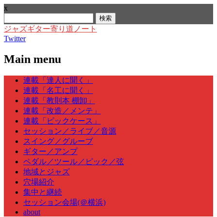
x
検
索:
ジャズギター寄り道ノート
Twitter
Main menu
Skip
連載「達人に聞く」
to
連載「名工に聞く」
content
連載「教則本 棚卸」
連載「改造／メンテ」
連載「ピックケース」
セッション／ライブ／音源
スイング／グルーブ
ギター／アンプ
ペダル／ツール／ピック／弦
地域とジャズ
穴場紹介
集中と継続
セッション会場(＠横浜)
about