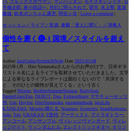
バ
,
ブルックスボウマン
,
マンハッタン
,
モチズキシンイチ
,
公
手徹太郎
,
座小田諒一
,
月灯に照らされて
,
望月
,
水上聖
,
直居
隆雄
,
鈴木ポンちゃん康充
,
阿佐ヶ谷
|
Leave a comment
|
セッション／ライブ／音源
,
連載「達人に聞く」／演奏人
個性を磨く❻-1 国境／スタイルを超え
て
Author
JazzGuitarYorimichiNote
Date
2025-03-08
2025年1月、Hiro Yamanakaさんからのお声がけで、日米ギタ
リスト４名によるライブを取材させていただきました。文字
による単なるライブレポートは面白くないので「共演する
と、そのひとの個性が見えてくる」という古く
Tagged
9Songs
,
BerkleeSummerSession
,
BodySoul
,
DanielGlassTrio
,
DEBUT
,
Duo
,
Extraordinary マサチューセッツ
州
,
Gig
,
HeyJoe
,
HiroYamanaka
,
jazzguitarbook
,
jazzLife
,
KANKAWA
,
Monday満ちる
,
Nuagues
,
Sceneries
,
SeanHarkness
,
Solo
,
Trio
,
URAKAJI
,
Z世代
,
アーティスト
,
アイラギトラー
,
アンコール
,
アンサンブル
,
ヴィレッジヴァンガード
,
ヴィレ
ッジゲイト
,
ウィンダムヒル
,
エレクトリックギター
,
オリジ