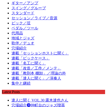
ギター／アンプ
スイング／グルーブ
スタンダード
セッション／ライブ／音源
ピック／弦
ペダル／ツール
代用品
地域とジャズ
歌伴／デュオ
穴場紹介
連載「セッションホストに聞く」
連載「ピックケース」
連載「名工に聞く」
連載「改造／工作／メンテ」
連載「教則本 棚卸」／理論の外
連載「達人に聞く」／演奏人
集中と継続
Latest Posts
達人に聞く VOL.30 露木達也さん
穴場紹介❾仲町台のジャズ喫茶