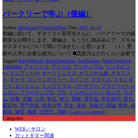
バークリーで学ぶ（後編）
Author
JazzGuitarYorimichiNote
Date
2021-11-14
前編に続いて、ギタリスト富田光さんに、バークリーでの経
験談をお聞きします。後編は、もう少し踏み込んで、スキル
やスタイルについて聞いてゆきたいと思います。 （１）受
験や入学に必要な能力について ◼️読譜力はどのくらい必要で
Tagged
BretWillmott
,
BruceSaunders
,
JonDamian
,
MickGoodrick
,
TimMiller
,
アドバイス
,
アメリカ
,
アンサンブル
,
インタビュ
ー
,
インプットや
,
オーソドックス
,
オリジナル曲
,
ギタリス
ト
,
ギャラ
,
コンテンポラリー
,
スイング
,
スタイル
,
スタンダ
ード
,
セッション
,
トップクラス
,
バークリー
,
プライベートレ
ッスン
,
フリーインプロ
,
プロ
,
ミュージシャン
,
モンク
,
リズ
ム
,
仕事
,
克服
,
入学
,
初見
,
努力
,
受験
,
奨学金
,
学生時代
,
実力
,
富田光
,
専門学校
,
得意分野
,
歴史
,
渡米
,
演奏力
,
理論
,
留学
,
経
験談
,
練習
,
職業
,
読譜力
,
講師
|
Leave a comment
|
Categories
WEB／サロン
ガットギター関連