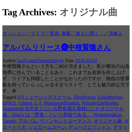
Tag Archives:
オリジナル曲
セッション／ライブ／音源
,
連載「達人に聞く」／演奏人
アルバムリリース❹中根賢隆さん
Author
JazzGuitarYorimichiNote
Date
2026-03-03
中根賢隆さんという方をご紹介頂きました。私が横浜の山岳
地帯に住んでいることもあり、これまでお名前を存じ上げ
ず、ライブも拝聴したことがなかったのですが、独自の世界
観を持っていらっしゃるギタリストで、とても魅力的な方で
す。本
Tagged
ANミュージックスクール
,
DeepForest
,
EastoftheSun
,
EPN21
,
Gibson
,
L-7
,
MushroomHunting
,
NobodyElseButMe
,
NorasStroll 自宅近くにいる野良猫を題材にしたオリジナル
曲。Nora’s は「野良」という意味である。
,
PreludetoaKiss
,
Taranis
,
アルバム
,
ヴィンセントユーマンス
,
オリジナル曲
,
ギ
タートリオ
,
ジェロームカーン
,
デュークエリントン
,
デラリ