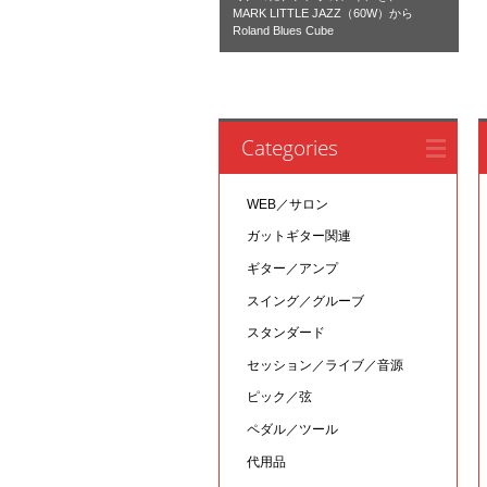
MARK LITTLE JAZZ（60W）から
Roland Blues Cube
Categories
WEB／サロン
ガットギター関連
ギター／アンプ
スイング／グルーブ
スタンダード
セッション／ライブ／音源
ピック／弦
ペダル／ツール
代用品