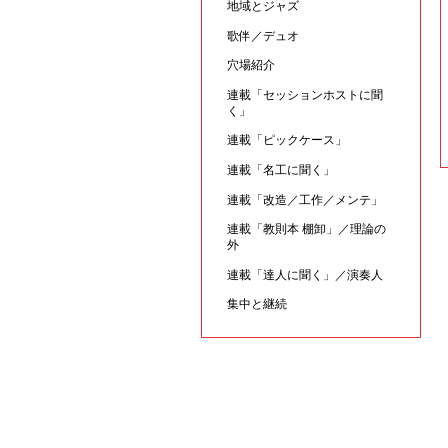
地域とジャズ
歌伴／デュオ
穴場紹介
連載「セッションホストに聞
く」
連載「ピックケース」
連載「名工に聞く」
連載「改造／工作／メンテ」
連載「教則本 棚卸」／理論の
外
連載「達人に聞く」／演奏人
集中と継続