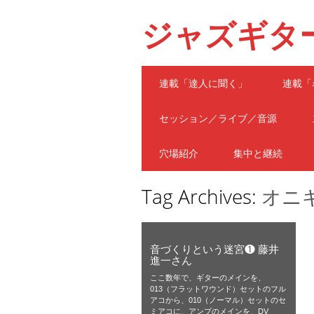
ジャズギタ
Main menu
Skip
連載「達人に聞く」
連載「
to
content
セッション／ライブ／音源
穴場紹介
集中と継続
Tag Archives:
オニ
音づくりという迷宮❶ 藤井
進一さん
ここ数年で、ギターのメインを、
013（フラットワウンド）セットのフル
アコから、010（ノーマル）セットのセ
ミアコに、アンプのメインを、DV