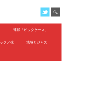
」
連載「ピックケース」
ック／弦
地域とジャズ