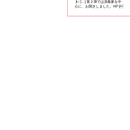
ト:
[…] 第２弾では演奏家を中
心に、お聞きしました。HP [