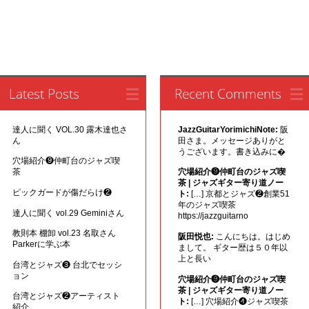
Latest Posts
Recent Comments
達人に聞く VOL.30 露木達也さ
JazzGuitarYorimichiNote:
阪
ん
田さま。メッセージありがと
うございます。書き込みに�
穴場紹介❾仲町台のジャズ喫
茶
穴場紹介❾仲町台のジャズ喫
茶 | ジャズギター寄り道ノー
ピックガードが傷だらけ❷
ト:
[…] 京都とジャズ❷創業51
年のジャズ喫茶
達人に聞く vol.29 Geminiさん
https://jazzguitarno
教則本 棚卸 vol.23 名取さん
阪田悦也:
こんにちは。はじめ
Parkerに学ぶ本
まして。 ギター歴は５０年以
上と長い
台湾とジャズ❸ 台北でセッシ
ョン
穴場紹介❾仲町台のジャズ喫
茶 | ジャズギター寄り道ノー
台湾とジャズ❷アーティスト
ト:
[…] 穴場紹介❹ジャズ喫茶
紹介