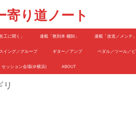
ー寄り道ノート
名工に聞く」
連載「教則本 棚卸」
連載「改造／メンテ
スイング／グルーブ
ギター／アンプ
ペダル／ツール／ピ
セッション会場(＠横浜)
ABOUT
ギリ