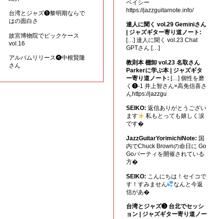
ベイシー
https://jazzguitarnote.info/
台湾とジャズ❶黎明期ならで
はの面白さ
達人に聞く vol.29 Geminiさん
| ジャズギター寄り道ノート:
故宮博物院でピックケース
[…] 達人に聞く vol.23 Chat
vol.16
GPTさん […]
アルバムリリース❹中根賢隆
教則本 棚卸 vol.23 名取さん
さん
Parkerに学ぶ本 | ジャズギタ
ー寄り道ノート:
[…] 個性を磨
く❶-1 井上智さん×高免信喜さ
んhttps://jazzgu
SEIKO:
返信ありがとうござい
ます
私もとっても嬉しく涙
です�
JazzGuitarYorimichiNote:
国
内でChuck Brownの命日に Go
Goパーティを開催されている
方�
SEIKO:
こんにちは！セイコで
す！すみません
なんと今返
信があ�
台湾とジャズ❸ 台北でセッシ
ョン | ジャズギター寄り道ノー