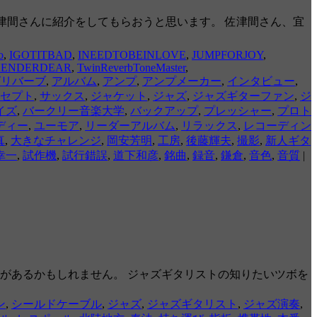
に、佐津間さんに紹介をしてもらおうと思います。 佐津間さん、宜
o
,
IGOTITBAD
,
INEEDTOBEINLOVE
,
JUMPFORJOY
,
RRENDERDEAR
,
TwinReverbToneMaster
,
グリバーブ
,
アルバム
,
アンプ
,
アンプメーカー
,
インタビュー
,
セプト
,
サックス
,
ジャケット
,
ジャズ
,
ジャズギターファン
,
ジ
イズ
,
バークリー音楽大学
,
バックアップ
,
プレッシャー
,
プロト
ディー
,
ユーモア
,
リーダーアルバム
,
リラックス
,
レコーディン
真
,
大きなチャレンジ
,
岡安芳明
,
工房
,
後藤輝夫
,
撮影
,
新人ギタ
幸一
,
試作機
,
試行錯誤
,
道下和彦
,
銘曲
,
録音
,
鎌倉
,
音色
,
音質
|
があるかもしれません。 ジャズギタリストの知りたいツボを
ン
,
シールドケーブル
,
ジャズ
,
ジャズギタリスト
,
ジャズ演奏
,