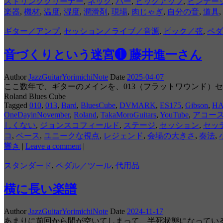
ストリングクリーナー
,
ネック
,
バー
,
ピックアップ
,
ビンテー
楽器
,
機材
,
温度
,
湿度
,
潤滑剤
,
現場
,
肉じゃぎ
,
自分の音
,
道具
,
ギター／アンプ
,
セッション／ライブ／音源
,
ピック／弦
,
ペダ
音づくりという迷宮❶ 藤井進一さん
Author
JazzGuitarYorimichiNote
Date
2025-04-07
ここ数年で、ギターのメインを、013（フラットワウンド）セット
Roland Blues Cube
Tagged
010
,
013
,
Bard
,
BluesCube
,
DVMARK
,
ES175
,
Gibson
,
H
OneDayinNovember
,
Roland
,
TakaMoroGuitars
,
YouTube
,
アコー
しくない
,
ジョンスコフィールド
,
ステージ
,
セッション
,
セッ
コ
,
ベース
,
ユニークな視点
,
レジェンド
,
会場の大きさ
,
奏法
,
響き
|
Leave a comment
|
スタンダード
,
ペダル／ツール
,
代用品
横に長い楽譜
Author
JazzGuitarYorimichiNote
Date
2024-11-17
あまりに前回から間が空いてしまって、半死状態になってい