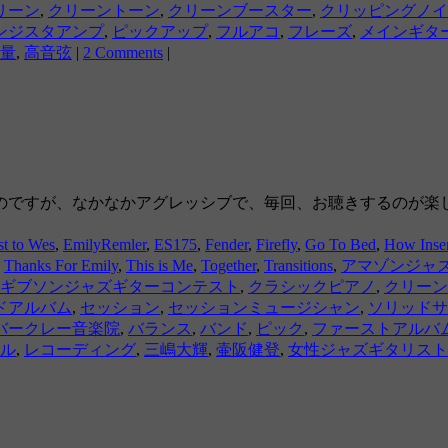
リーン
,
クリーントーン
,
クリーンブースター
,
クリッピングノイ
ンジスタアンプ
,
ピックアップ
,
フルアコ
,
フレーズ
,
メインギタ
量
,
高音弦
|
2 Comments
|
のですが、なかなかアグレッシブで、毎回、お聴きするのが楽
st to Wes
,
EmilyRemler
,
ES175
,
Fender
,
Firefly
,
Go To Bed
,
How Insen
,
Thanks For Emily
,
This is Me
,
Together
,
Transitions
,
アマゾンジャ
ギブソンジャズギターコンテスト
,
クラシックピアノ
,
クリーン
ドアルバム
,
セッション
,
セッションミュージシャン
,
ソリッドサ
バークレー音楽院
,
バランス
,
バンド
,
ピック
,
ファーストアルバ
ル
,
レコーディング
,
三嶋大輝
,
壷阪健登
,
女性ジャズギタリスト