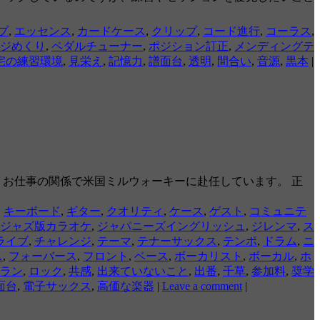
プ
,
エッセンス
,
カードケース
,
クリップ
,
コード進行
,
コーラス
,
ジめくり
,
ペダルチューナー
,
ポジション訂正
,
メンディングテ
宅の練習環境
,
見栄え
,
記憶力
,
譜面台
,
透明
,
間合い
,
音源
,
黒本
|
、お仕事の関係で米国ミルウォーキーに赴任しています。 正
,
キーボード
,
ギター
,
クオリティ
,
ケース
,
ゲスト
,
コミュニテ
ジャズ版カラオケ
,
ジャパニーズイングリッシュ
,
ジレンマ
,
ス
ライブ
,
チャレンジ
,
テーマ
,
テナーサックス
,
テンポ
,
ドラム
,
ニ
ス
,
フォーバース
,
フロント
,
ベース
,
ボーカリスト
,
ボーカル
,
ホ
ラン
,
ロック
,
共感
,
出来ていないこと
,
出番
,
千草
,
参加料
,
奨学
面台
,
電子サックス
,
高価な楽器
|
Leave a comment
|