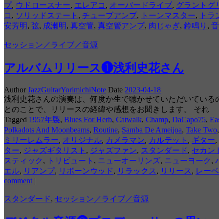
プ
,
ウドロースナー
,
エレアコ
,
オーバードライブ
,
グラントグ
コ
,
ソリッドステート
,
チューブアンプ
,
トーンマスター
,
トラ
安芳明
,
弦
,
成瀬明
,
真空管
,
真空管アンプ
,
肉じゃぎ
,
鈴鳴り
,
音
セッション／ライブ／音源
アルバムリリース❶浅利史花さん
Author
JazzGuitarYorimichiNote
Date
2023-04-18
浅利史花さんの演奏は、何度か生で聴かせていただいている
とのことで、リリースの経緯や感想をお聞きします。 それ
Tagged
1957年製
,
Blues For Herb
,
Catwalk
,
Champ
,
DaCapo75
,
Ea
Polkadots And Moonbeams
,
Routine
,
Samba De Ameijoa
,
Take Two
ミリーレムラー
,
オリジナル
,
カメラマン
,
カルテット
,
ギター
,
ター
,
ジャズギタリスト
,
ジャズファン
,
スタンダード
,
セカン
スティック
,
トリビュート
,
ニューオーリンズ
,
ニューヨーク
,
エル
,
リアンプ
,
リボーンウッド
,
リラックス
,
リリース
,
レーベ
comment
|
スタンダード
,
セッション／ライブ／音源