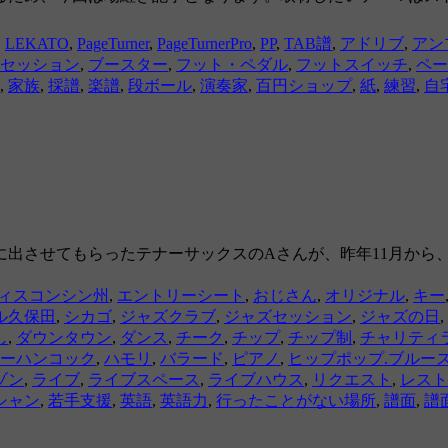
,
LEKATO
,
PageTurner
,
PageTurnerPro
,
PP
,
TAB譜
,
アドリブ
,
アン
セッション
,
ブースター
,
フット・ペダル
,
フットスイッチ
,
ペー
,
家族
,
採譜
,
楽譜
,
段ボール
,
演奏家
,
百円ショップ
,
紙
,
練習
,
自
出させてもらったテナーサックスのAさんが、昨年11月から
ィスコンシン州
,
エントリーシート
,
おじさん
,
オリジナル
,
キー
ル久保田
,
シカゴ
,
ジャズクラブ
,
ジャズセッション
,
ジャズの日
,
し
,
ダウンタウン
,
ダンス
,
チーク
,
チップ
,
チップ制
,
チャリティ
ーハンコック
,
ハモリ
,
バラード
,
ピアノ
,
ヒップポップ.ブルー
ゾン
,
ライブ
,
ライブスペース
,
ライブハウス
,
リクエスト
,
レスト
シャン
,
若手支援
,
英語
,
英語力
,
行ったことがない場所
,
譜面
,
譜