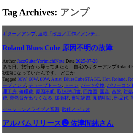
Tag Archives:
アンプ
ギター／アンプ
,
連載「改造／工作／メンテ」
Roland Blues Cube 原因不明の故障
Author
JazzGuitarYorimichiNote
Date
2025-07-28
ある日、旅行から帰ってきたら、自宅のギターアンプRoland 
状態になっていたんです。 どこか
Tagged
30W
,
60W
,
80W
,
Artist
,
BluesCubeSTAGE
,
Hot
,
Roland
,
R
ーブアンプ
,
チューブトーン
,
トーン
,
パーツ交換
,
パワーコン
理工房
,
修理費
,
原因不明
,
取扱説明書
,
回路図
,
国産
,
基盤
,
対処
費
,
突然音が出なくなる
,
緩衝材
,
自宅練習
,
見積明細
,
部品代
,
セッション／ライブ／音源
,
歌伴／デュオ
アルバムリリース❷ 佐津間純さん