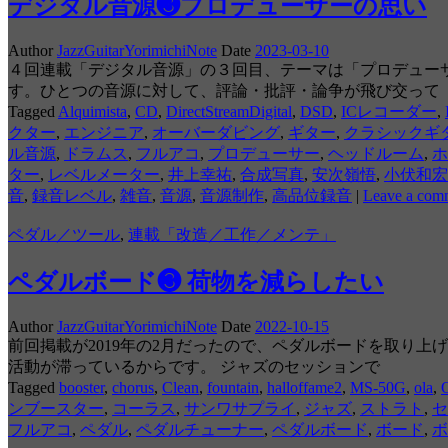
デジタル音源❸プロデューサーの思い
Author
JazzGuitarYorimichiNote
Date
2023-03-10
４回連載「デジタル音源」の３回目、テーマは「プロデュー
す。ひとつの音源に対して、評論・批評・論争が飛び交って
Tagged
Alquimista
,
CD
,
DirectStreamDigital
,
DSD
,
ICレコーダー
,
クター
,
エンジニア
,
オーバーダビング
,
ギター
,
クラシックギ
ル音源
,
ドラムス
,
フルアコ
,
プロデューサー
,
ヘッドルーム
,
ホ
ター
,
レベルメーター
,
井上幸祐
,
合成写真
,
安次嶺悟
,
小伏和宏
音
,
録音レベル
,
雑音
,
音源
,
音源制作
,
高品位録音
|
Leave a com
ペダル／ツール
,
連載「改造／工作／メンテ」
ペダルボード❸ 荷物を減らしたい
Author
JazzGuitarYorimichiNote
Date
2022-10-15
前回掲載が2019年の2月だったので、ペダルボードを取り
活動が滞っているからです。 ジャズのセッションで
Tagged
booster
,
chorus
,
Clean
,
fountain
,
halloffame2
,
MS-50G
,
ola
,
ンブースター
,
コーラス
,
サンワサプライ
,
ジャズ
,
ストラト
,
セ
フルアコ
,
ペダル
,
ペダルチューナー
,
ペダルボード
,
ボード
,
ボ