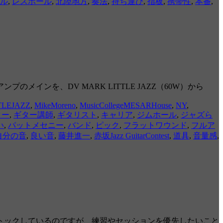
ル
,
レスポール
,
北陸地方
,
奏法
,
持ち運び
,
指板
,
携帯性
,
本番
,
インを、DV MARK LITTLE JAZZ（60W）から
TLEJAZZ
,
MikeMoreno
,
MusicCollegeMESARHouse
,
NY
,
ター
,
ギター講師
,
ギタリスト
,
キャリア
,
ジムホール
,
ジャズら
い
,
パットメセニー
,
バンド
,
ピック
,
フラットワウンド
,
フルア
自分の音
,
良い音
,
藤井進一
,
赤坂Jazz GuitarContest
,
道具
,
音量感
,
トックしているのですが、練習やセッションを優先したいこと