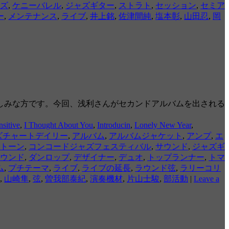
ズ
,
ケニーバレル
,
ジャズギター
,
ストラト
,
セッション
,
セミア
ー
,
メンテナンス
,
ライブ
,
井上銘
,
佐津間純
,
塩本彰
,
山田忍
,
岡
しみな方です。今回、浅利さんがセカンドアルバムを出される
sitive
,
I Thought About You
,
Introducin
,
Lonely New Year
,
ズチャートデイリー
,
アルバム
,
アルバムジャケット
,
アンプ
,
エ
トーン
,
コンコードジャズフェスティバル
,
サウンド
,
ジャズギ
ウンド
,
ダンロップ
,
デザイナー
,
デュオ
,
トップランナー
,
トマ
ム
,
プチテーマ
,
ライブ
,
ライブの延長
,
ラウンド弦
,
ラリーコリ
,
山崎隼
,
弦
,
曽我部泰紀
,
演奏機材
,
片山士駿
,
部活動
|
Leave a