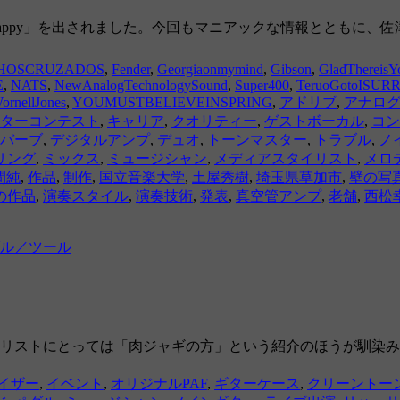
ne Happy」を出されました。今回もマニアックな情報ととも
HOSCRUZADOS
,
Fender
,
Georgiaonmymind
,
Gibson
,
GladThereisY
E
,
NATS
,
NewAnalogTechnologySound
,
Super400
,
TeruoGotoISU
ornellJones
,
YOUMUSTBELIEVEINSPRING
,
アドリブ
,
アナロ
ターコンテスト
,
キャリア
,
クオリティー
,
ゲストボーカル
,
コン
バーブ
,
デジタルアンプ
,
デュオ
,
トーンマスター
,
トラブル
,
ノ
リング
,
ミックス
,
ミュージシャン
,
メディアスタイリスト
,
メロ
間純
,
作品
,
制作
,
国立音楽大学
,
土屋秀樹
,
埼玉県草加市
,
壁の写
の作品
,
演奏スタイル
,
演奏技術
,
発表
,
真空管アンプ
,
老舗
,
西松
ル／ツール
タリストにとっては「肉ジャギの方」という紹介のほうが馴染み
イザー
,
イベント
,
オリジナルPAF
,
ギターケース
,
クリーントー