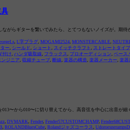
道具
クしながらギターを繋いでみたら、とてつもないノイズが。期
eorgeLs
,
L字プラグ
,
MOGAMI2524
,
MONSTERCABLE
,
NEUTR
スター
,
シールド
,
ショート
,
スイッチクラフト
,
ストレートタイ
ダ付け
,
ハンダ吸取線
,
フラックス
,
プロオーディション
,
ベース
エンジニア
,
収縮チューブ
,
断線
,
楽器の構造
,
楽器メーカー
,
楽器
013〜から010〜に切り替えてから、高音弦を中心に出音が
azz
,
DVMARK
,
Fender
,
Fender57CUSTOMCHAMP
,
Fender68CU
B
,
ROLANDBluesCube
,
Rolandジャズコーラス
,
Udoroesneramps