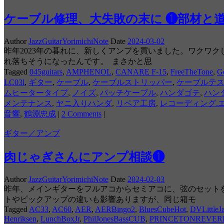
ケーブル修理、大失敗の末に ❶部材と
Author
JazzGuitarYorimichiNote
Date
2024-03-02
昨年2023年の暮れに、新しくアンプを買いました。ワクワ
れ落ちそうになったんです。 まさかと思
Tagged
045guitars
,
AMPHENOL
,
CANARE F-15
,
FreeTheTone
,
G
LC03l
,
ギター
,
ケーブル
,
ケーブルストリッパー
,
ケーブルテ
ムヒータータイプ
,
ノイズ
,
パッチケーブル
,
ハンダゴテ
,
ハン
メンテナンス
,
ヤニ入りハンダ
,
リペア工房
,
レコーディング.
音響
,
鶴淵忠成
|
2 Comments
|
ギター／アンプ
肉じゃぎさんにアンプ相談❶
Author
JazzGuitarYorimichiNote
Date
2024-02-03
昨年、メインギターをフルアコからセミアコに、弦のセットを
トやピックアップの違いも影響ありますが、同じ箱モ
Tagged
AC33
,
AC60
,
AER
,
AERBingo2
,
BluesCubeHot
,
DVLittleJ
Henriksen
,
LunchBoxJr
,
PhilJonesBassCUB
,
PRINCETONREVER