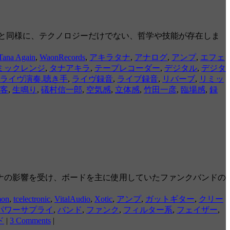
と同様に、テクノロジーだけでない、哲学や技能が存在しま
Tana Again
,
WaonRecords
,
アキラタナ
,
アナログ
,
アンプ
,
エフェ
ミックレンジ
,
タナアキラ
,
テープレコーダー
,
デジタル
,
デジタ
ライヴ演奏.聴き手
,
ライヴ録音
,
ライブ録音
,
リバーブ
,
リミッ
客
,
生鳴り
,
礒村信一郎
,
空気感
,
立体感
,
竹田一彦
,
臨場感
,
録
ロナの影響を受け、ボードを主に使用していたファンクバンドの
mon
,
tcelectronic
,
VitalAudio
,
Xotic
,
アンプ
,
ガットギター
,
クリー
パワーサプライ
,
バンド
,
ファンク
,
フィルター系
,
フェイザー
,
ド
|
3 Comments
|