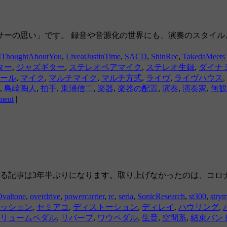
サーの思い」です。 録音や音源化の世界にも、演奏のスタイル
IThoughtAboutYou
,
LiveatJustinTime
,
SACD
,
ShinRec
,
TakedaMeets
ター
,
ジャズギター
,
ステレオペアマイク
,
ステレオ生録
,
ダイナ
ール
,
マイク
,
マルチマイク
,
マルチ方式
,
ライヴ
,
ライヴハウス
,
,
島崎陶人
,
拍手
,
東浦信二
,
楽器
,
楽器の配置
,
演奏
,
演奏家
,
無観
ment
|
上げる記事は3年半ぶりになります。取り上げなかったのは、コ
Ovaltone
,
overdrive
,
powercarrier
,
rc
,
seria
,
SonicResearch
,
st300
,
stry
ッション
,
セミアコ
,
ディストーション
,
ディレイ
,
ハウリング
,
リュームペダル
,
リバーブ
,
ワウペダル
,
生音
,
空間系
,
結束バン