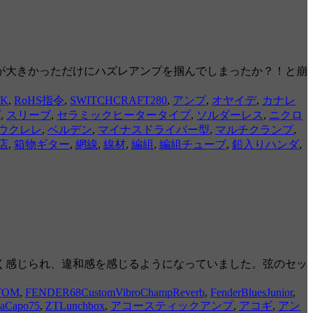
待が大きかっただけにハズレアンプを掴んでしまったか？！と崩
IK
,
RoHS指令
,
SWITCHCRAFT280
,
アンプ
,
オヤイデ
,
カナレ
プ
,
スリーブ
,
セラミックヒータータイプ
,
ソルダーレス
,
ニクロ
.ウクレレ
,
ベルデン
,
マイナスドライバー型
,
マルチクランプ
,
店
,
箱物ギター
,
網線
,
線材
,
編組
,
編組チューブ
,
鉛入りハンダ
,
細く感じられ、違和感を感じるようになっていました。弦のセッ
STOM
,
FENDER68CustomVibroChampReverb
,
FenderBluesJunior
,
DaCapo75
,
ZTLunchbox
,
アコースティックアンプ
,
アコギ
,
アン