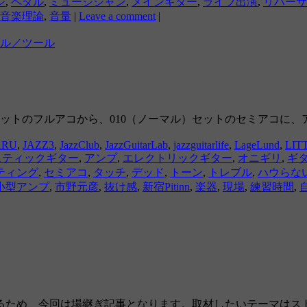
ジ
,
ペダル
,
ミュージシャン
,
メインギター
,
ライブ出演
,
リハーサ
音楽理論
,
音量
|
Leave a comment
|
ル／ツール
のフルアコから、010（ノーマル）セットのセミアコに、アンプのメ
ARU
,
JAZZ3
,
JazzClub
,
JazzGuitarLab
,
jazzguitarlife
,
LageLund
,
LIT
スティックギター
,
アンプ
,
エレクトリックギター
,
オニギリ
,
ギ
ティング
,
セミアコ
,
タッチ
,
デッド
,
トーン
,
トレブル
,
ハウらな
小型アンプ
,
市野元彦
,
抜け感
,
新宿Pitinn
,
楽器
,
現場
,
練習時間
,
るため、今回は場継ぎ記事となります。取材したいテーマはス