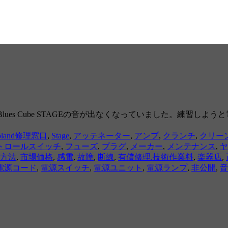
Blues Cube STAGEの音が出なくなっていました。練習
oland修理窓口
,
Stage
,
アッテネーター
,
アンプ
,
クランチ
,
クリー
トロールスイッチ
,
フューズ
,
プラグ
,
メーカー
,
メンテナンス
,
ヤ
方法
,
市場価格
,
感電
,
故障
,
断線
,
有償修理.技術作業料
,
楽器店
,
電源コード
,
電源スイッチ
,
電源ユニット
,
電源ランプ
,
非公開
,
音