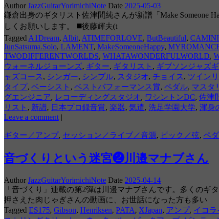
Author
JazzGuitarYorimichiNote
Date
2025-05-03
鎌倉出身のギタリスト佐津間純さんが新譜「Make Someo
しくお願いします。 ◼️後藤輝夫(t
Tagged
A1Dream
,
Albit
,
ATIMEFORLOVE
,
ButBeautiful
,
CAMIN
JunSatsuma.Solo
,
LAMENT
,
MakeSomeoneHappy
,
MYROMANC
TWODIFFERENTWORLDS
,
WHATAWONDERFULWORLD
,
W
ウォーネルジョーンズ
,
ギター
,
ギタリスト
,
ギブソンジャズギ
ャズコース
,
シンガー
,
シンプル
,
スタジオ
,
チョイス
,
ツインリ
タイプ
,
ベーシスト
,
ベストパフォーマンス賞
,
ペダル
,
マスタ
グエンジニア
,
レコーディングスタジオ
,
ワシントンDC
,
佐津
リスト
,
新譜
,
日本プロ録音賞
,
楽器
,
気遣
,
洗足学園大学
,
渾身
Leave a comment
|
ギター／アンプ
,
セッション／ライブ／音源
,
ピック／弦
,
ペダ
音づくりという迷宮❷川邉マナブさん
Author
JazzGuitarYorimichiNote
Date
2025-04-14
「音づくり」連載の第2弾は川邉マナブさんです。多くのギ
押さえた肉じゃぎさんの動画に、お世話になった方も多い
Tagged
ES175
,
Gibson
,
Henriksen
,
PATA
,
XJapan
,
アンプ
,
イコラ