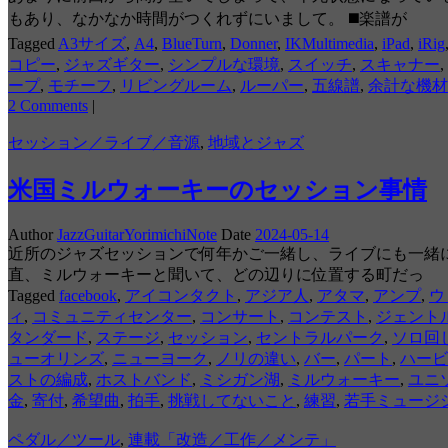
もあり、なかなか時間がつくれずにいまして。 ◼️楽譜が
Tagged
A3サイズ
,
A4
,
BlueTurn
,
Donner
,
IKMultimedia
,
iPad
,
iRig
コピー
,
ジャズギター
,
シンプルな環境
,
スイッチ
,
スキャナー
,
ープ
,
モチーフ
,
リビングルーム
,
ルーパー
,
五線譜
,
余計な機材
2 Comments
|
セッション／ライブ／音源
,
地域とジャズ
米国ミルウォーキーのセッション事情
Author
JazzGuitarYorimichiNote
Date
2024-05-14
近所のジャズセッションで何年かご一緒し、ライブにも一緒に
直、ミルウォーキーと聞いて、どの辺りに位置する町だっ
Tagged
facebook
,
アイコンタクト
,
アジア人
,
アタマ
,
アンプ
,
ウ
ィ
,
コミュニティセンター
,
コンサート
,
コンテスト
,
ジェント
タンダード
,
ステージ
,
セッション
,
セントラルパーク
,
ソロ回
ューオリンズ
,
ニューヨーク
,
ノリの違い
,
バー
,
パート
,
ハービ
ストの編成
,
ホストバンド
,
ミシガン湖
,
ミルウォーキー
,
ユニ
金
,
寄付
,
希望曲
,
拍手
,
挑戦してないこと
,
練習
,
若手ミュージ
ペダル／ツール
,
連載「改造／工作／メンテ」