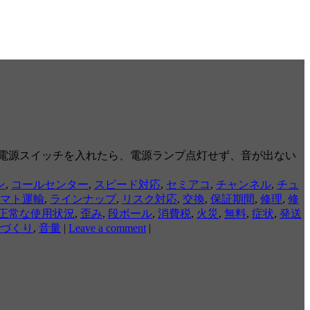
しようと電源スイッチを入れたら、電源ランプ点灯せず、音が出ない
ン
,
コールセンター
,
スピード対応
,
セミアコ
,
チャンネル
,
チュ
マト運輸
,
ラインナップ
,
リスク対応
,
交換
,
保証期間
,
修理
,
修
正常な使用状況
,
歪み
,
段ボール
,
消費税
,
火災
,
無料
,
症状
,
発送
づくり
,
音量
|
Leave a comment
|