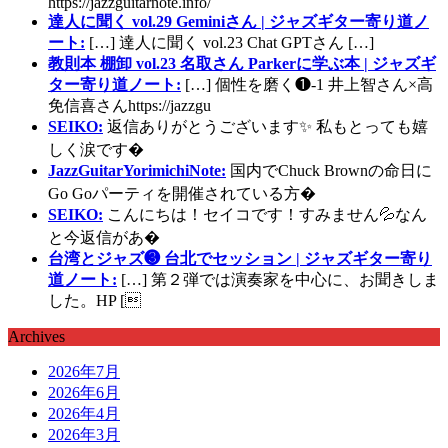
https://jazzguitarnote.info/
達人に聞く vol.29 Geminiさん | ジャズギター寄り道ノ
ート:
[…] 達人に聞く vol.23 Chat GPTさん […]
教則本 棚卸 vol.23 名取さん Parkerに学ぶ本 | ジャズギ
ター寄り道ノート:
[…] 個性を磨く❶-1 井上智さん×高
免信喜さんhttps://jazzgu
SEIKO:
返信ありがとうございます✨ 私もとっても嬉
しく涙です�
JazzGuitarYorimichiNote:
国内でChuck Brownの命日に
Go Goパーティを開催されている方�
SEIKO:
こんにちは！セイコです！すみません💦なん
と今返信があ�
台湾とジャズ❸ 台北でセッション | ジャズギター寄り
道ノート:
[…] 第２弾では演奏家を中心に、お聞きしま
した。HP [
Archives
2026年7月
2026年6月
2026年4月
2026年3月