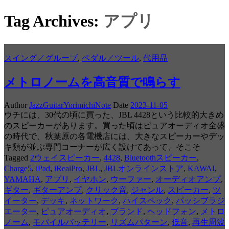
Tag Archives:
アプリ
スイング／グルーブ
,
ペダル／ツール
,
代用品
メトロノームを高音質で鳴らす
Author
JazzGuitarYorimichiNote
Date
2023-11-05
ウチには、30代の頃に買った、JBL 4428という比較的大きめ
のスピーカーがあります。買った頃はピュアオーディオ全盛
の時代で、秋葉原の各電機店には、大きなスピーカーやデッ
キ類が並ぶ専門コーナーが広く設けてあって、そこそ
Tagged
2ウェイスピーカー
,
4428
,
Bluetoothスピーカー
,
Charge5
,
iPad
,
iRealPro
,
JBL
,
JBLオンラインストア
,
KAWAI
,
YAMAHA
,
アプリ
,
イヤホン
,
ウーファー
,
オーディオアンプ
,
ギター
,
ギターアンプ
,
クリック音
,
ジャンル
,
スピーカー
,
ツ
イーター
,
デッキ
,
ネットワーク
,
ハイスペック
,
パッシブラジ
エーター
,
ピュアオーディオ
,
ブランド
,
ヘッドフォン
,
メトロ
ノーム
,
モバイルバッテリー
,
リズムパターン
,
低音
,
再生周波