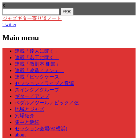
x
検
索:
ジャズギター寄り道ノート
Twitter
Main menu
Skip
連載「達人に聞く」
to
連載「名工に聞く」
content
連載「教則本 棚卸」
連載「改造／メンテ」
連載「ピックケース」
セッション／ライブ／音源
スイング／グルーブ
ギター／アンプ
ペダル／ツール／ピック／弦
地域とジャズ
穴場紹介
集中と継続
セッション会場(＠横浜)
about