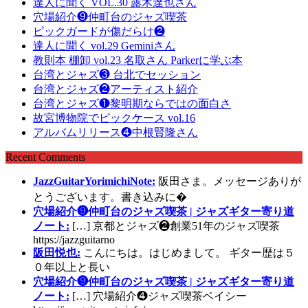
達人に聞く VOL.30 露木達也さん
穴場紹介❾仲町台のジャズ喫茶
ピックガードが傷だらけ❷
達人に聞く vol.29 Geminiさん
教則本 棚卸 vol.23 名取さん Parkerに学ぶ本
台湾とジャズ❸ 台北でセッション
台湾とジャズ❷アーティスト紹介
台湾とジャズ❶黎明期ならではの面白さ
故宮博物院でピックケース vol.16
アルバムリリース❹中根賢隆さん
Recent Comments
JazzGuitarYorimichiNote:
阪田さま。メッセージありが
とうございます。書き込みに�
穴場紹介❾仲町台のジャズ喫茶 | ジャズギター寄り道
ノート:
[…] 京都とジャズ❷創業51年のジャズ喫茶
https://jazzguitarno
阪田悦也:
こんにちは。はじめまして。 ギター歴は５
０年以上と長い
穴場紹介❾仲町台のジャズ喫茶 | ジャズギター寄り道
ノート:
[…] 穴場紹介❹ジャズ喫茶ベイシー