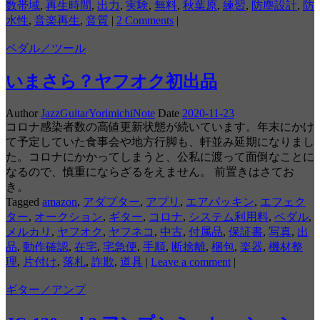
数帯域
,
再生時間
,
出力
,
実験
,
無料
,
秋葉原
,
練習
,
防塵設計
,
防
水性
,
音楽再生
,
音質
|
2 Comments
|
ペダル／ツール
いまさら？ヤフオク初出品
Author
JazzGuitarYorimichiNote
Date
2020-11-23
コロナ感染者数の高値更新状態が続いています。年末にかけ
て予定していた食事会や地方行脚も、軒並み延期になりまし
た。コロナにかかってしまうと、公私に渡って面倒なことに
なるので、慎重にならざるをえません。 前置きはさてお
き。
Tagged
amazon
,
アダプター
,
アプリ
,
エアパッキン
,
エフェク
ター
,
オークション
,
ギター
,
コロナ
,
システム利用料
,
ペダル
,
メルカリ
,
ヤフオク
,
ヤフネコ
,
中古
,
付属品
,
保証書
,
写真
,
出
品
,
動作確認
,
在宅
,
宅急便
,
手順
,
断捨離
,
梱包
,
楽器
,
機材整
理
,
片付け
,
落札
,
詐欺
,
道具
|
Leave a comment
|
ギター／アンプ