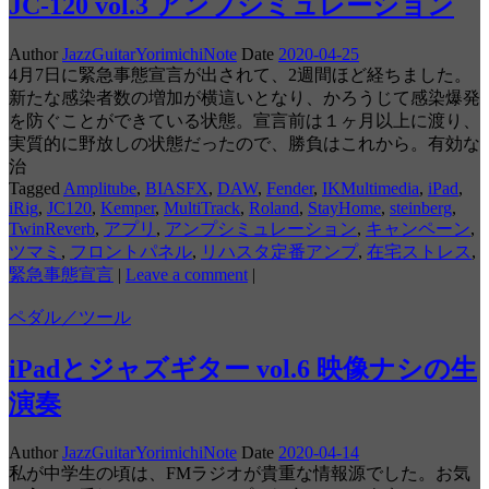
JC-120 vol.3 アンプシミュレーション
Author
JazzGuitarYorimichiNote
Date
2020-04-25
4月7日に緊急事態宣言が出されて、2週間ほど経ちました。
新たな感染者数の増加が横這いとなり、かろうじて感染爆発
を防ぐことができている状態。宣言前は１ヶ月以上に渡り、
実質的に野放しの状態だったので、勝負はこれから。有効な
治
Tagged
Amplitube
,
BIASFX
,
DAW
,
Fender
,
IKMultimedia
,
iPad
,
iRig
,
JC120
,
Kemper
,
MultiTrack
,
Roland
,
StayHome
,
steinberg
,
TwinReverb
,
アプリ
,
アンプシミュレーション
,
キャンペーン
,
ツマミ
,
フロントパネル
,
リハスタ定番アンプ
,
在宅ストレス
,
緊急事態宣言
|
Leave a comment
|
ペダル／ツール
iPadとジャズギター vol.6 映像ナシの生
演奏
Author
JazzGuitarYorimichiNote
Date
2020-04-14
私が中学生の頃は、FMラジオが貴重な情報源でした。お気