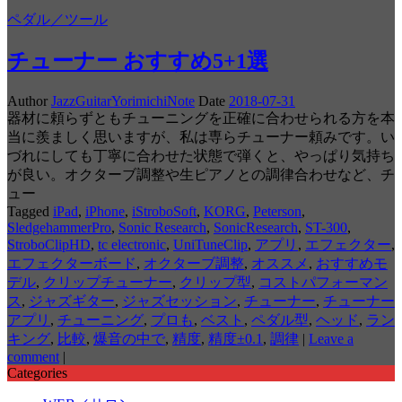
ペダル／ツール
チューナー おすすめ5+1選
Author
JazzGuitarYorimichiNote
Date
2018-07-31
器材に頼らずともチューニングを正確に合わせられる方を本
当に羨ましく思いますが、私は専らチューナー頼みです。い
づれにしても丁寧に合わせた状態で弾くと、やっぱり気持ち
が良い。オクターブ調整や生ピアノとの調律合わせなど、チ
ュー
Tagged
iPad
,
iPhone
,
iStroboSoft
,
KORG
,
Peterson
,
SledgehammerPro
,
Sonic Research
,
SonicResearch
,
ST-300
,
StroboClipHD
,
tc electronic
,
UniTuneClip
,
アプリ
,
エフェクター
,
エフェクターボード
,
オクターブ調整
,
オススメ
,
おすすめモ
デル
,
クリップチューナー
,
クリップ型
,
コストパフォーマン
ス
,
ジャズギター
,
ジャズセッション
,
チューナー
,
チューナー
アプリ
,
チューニング
,
プロも
,
ベスト
,
ペダル型
,
ヘッド
,
ラン
キング
,
比較
,
爆音の中で
,
精度
,
精度±0.1
,
調律
|
Leave a
comment
|
Categories