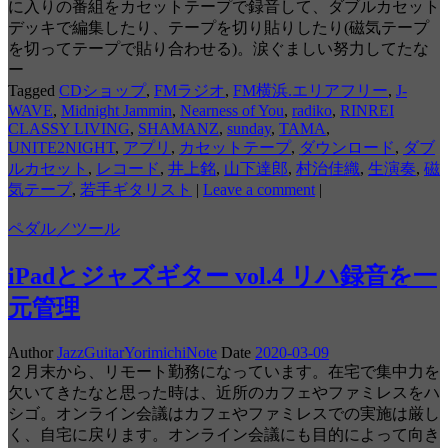
に入りの番組をカセットテープで録音して、ダブルカセット
デッキで編集したり、テープを切り貼りしたり(磁気テープ
を切ってテープで貼り合わせる)。涙ぐましい努力してたな
ー
Tagged
CDショップ
,
FMラジオ
,
FM横浜.エリアフリー
,
J-
WAVE
,
Midnight Jammin
,
Nearness of You
,
radiko
,
RINREI
CLASSY LIVING
,
SHAMANZ
,
sunday
,
TAMA
,
UNITE2NIGHT
,
アプリ
,
カセットテープ
,
ダウンロード
,
ダブ
ルカセット
,
レコード
,
井上銘
,
山下達郎
,
村治佳織
,
生演奏
,
磁
気テープ
,
若手ギタリスト
|
Leave a comment
|
ペダル／ツール
iPadとジャズギター vol.4 リハ録音を一
元管理
Author
JazzGuitarYorimichiNote
Date
2020-03-09
２月末から、リモート勤務になっています。在宅で集中力を
欠いてきたなと思った時は、近所のカフェやファミレスをハ
シゴ。オンライン会議はカフェやファミレスでの実施は厳し
く、自宅に戻ります。オンライン会議にも目的によって向き