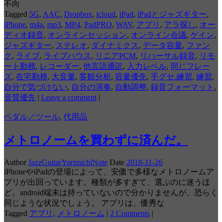
不向
Tagged
5G
,
AAC
,
Dropbox
,
icloud
,
iPad
,
iPadとジャズギター
,
iPhone
,
m4a
,
mp3
,
MP4
,
PadPRO
,
WAV
,
アプリ
,
アラ探し
,
オー
ディオ録音
,
オンラインセッション
,
オンライン会議
,
ゲイン
,
ジャズギター
,
ステレオ
,
ダイナミクス
,
データ容量
,
ファン
ク
,
ライブ
,
ライブハウス
,
リニアPCM
,
リハーサル録音
,
リモ
ート勤務
,
レコーダー
,
他言語通訳
,
入力レベル
,
同じフレー
ズ
,
在宅勤務
,
大音量
,
客観分析
,
容量優先
,
手グセ.練習
,
練習
,
自分で気づけない
,
自分の演奏
,
自動調整
,
録音フォーマット
,
音質優先
|
Leave a comment
|
ペダル／ツール
,
代用品
メトロノームを買わずに済んだ。
Author
JazzGuitarYorimichiNote
Date
2018-11-26
iPhoneやiPadの登場によって、安価で多様なメトロノームア
プリが出回っています。種類が多すぎて、選ぶのに迷うほ
ど。android端末は持っていないので分かりませんが、恐らく
同じような状況でしょう。 アプリは、優秀な
Tagged
アプリ
,
メトロノーム
|
2 Comments
|