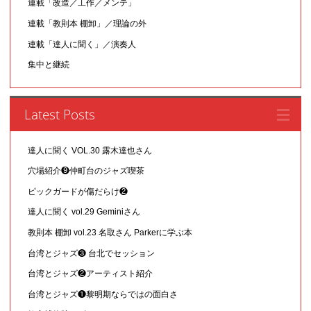
連載「改造／工作／メンテ」
連載「教則本 棚卸」／理論の外
連載「達人に聞く」／演奏人
集中と継続
Latest Posts
達人に聞く VOL.30 露木達也さん
穴場紹介❾仲町台のジャズ喫茶
ピックガードが傷だらけ❷
達人に聞く vol.29 Geminiさん
教則本 棚卸 vol.23 名取さん Parkerに学ぶ本
台湾とジャズ❸ 台北でセッション
台湾とジャズ❷アーティスト紹介
台湾とジャズ❶黎明期ならではの面白さ