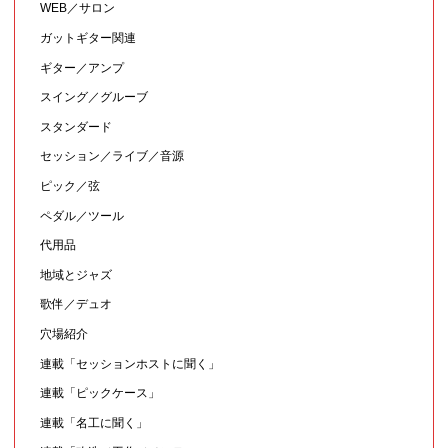
WEB／サロン
ガットギター関連
ギター／アンプ
スイング／グルーブ
スタンダード
セッション／ライブ／音源
ピック／弦
ペダル／ツール
代用品
地域とジャズ
歌伴／デュオ
穴場紹介
連載「セッションホストに聞く」
連載「ピックケース」
連載「名工に聞く」