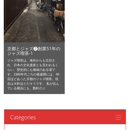
京都とジャズ❷創業51年の
ジャズ喫茶-1
ジャズ喫茶は、海外からも注目さ
れ、日本の文化遺産とも言われるく
らい、歴史的にも価値のある場で
す。1980年代ごろの最盛期には、40
店ほどあった京都のジャズ喫茶。現
在は８軒ほどだそうです。 私が住ん
でいる横浜にも、数軒のジ
Categories