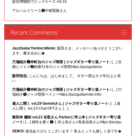
故宮博物院でピックケース vol.16
アルバムリリース❹中根賢隆さん
Recent Comments
JazzGuitarYorimichiNote:
阪田さま。メッセージありがとうござい
ます。書き込みに�
穴場紹介❾仲町台のジャズ喫茶 | ジャズギター寄り道ノート:
[…] 京
都とジャズ❷創業51年のジャズ喫茶https://jazzguitarno
阪田悦也:
こんにちは。はじめまして。 ギター歴は５０年以上と長
い
穴場紹介❾仲町台のジャズ喫茶 | ジャズギター寄り道ノート:
[…] 穴
場紹介❹ジャズ喫茶ベイシーhttps://jazzguitarnote.info/
達人に聞く vol.29 Geminiさん | ジャズギター寄り道ノート:
[…] 達
人に聞く vol.23 Chat GPTさん […]
教則本 棚卸 vol.23 名取さん Parkerに学ぶ本 | ジャズギター寄り道
ノート:
[…] 個性を磨く❶-1 井上智さん×高免信喜さんhttps://jazzgu
SEIKO:
返信ありがとうございます
私もとっても嬉しく涙です�