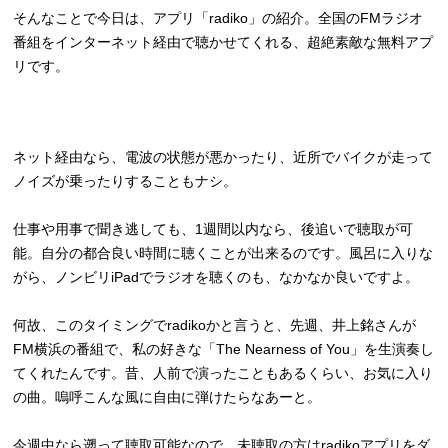
そんなことで今日は、アプリ「radiko」の紹介。全国のFMラジオ
番組をインターネット経由で聴かせてくれる、超絶素敵な無料アプ
リです。
ネット経由なら、電波の状態が悪かったり、近所でバイクが走って
ノイズが乗ったりすることもナシ。
仕事や用事で聞き逃しても、1週間以内なら、後追いで聴取が可
能。自分の都合良い時間に聴くことが出来るのです。風呂に入りな
がら、ノンビリiPadでラジオを聴くのも、なかなか良いですよ。
何故、このタイミングでradikoかと言うと、先週、井上銘さんが
FM横浜の番組で、私の好きな「The Nearness of You」を生演奏し
てくれたんです。昔、人前で演ったこともあるくらい、お気に入り
の曲。嗚呼こんな風に自由に弾けたらなあーと。
今週中なら遡って聴取可能なので、未聴取の方はradikoアプリをダ