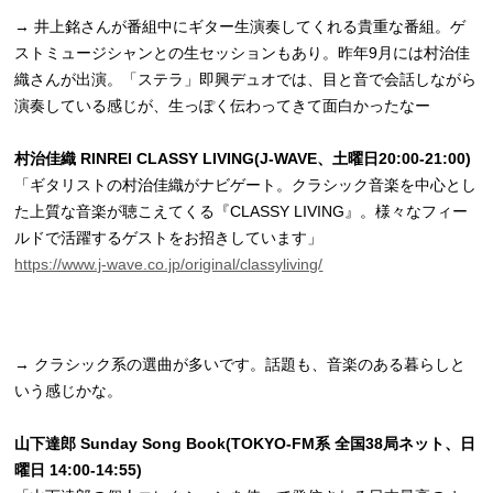
→ 井上銘さんが番組中にギター生演奏してくれる貴重な番組。ゲ
ストミュージシャンとの生セッションもあり。昨年9月には村治佳
織さんが出演。「ステラ」即興デュオでは、目と音で会話しながら
演奏している感じが、生っぽく伝わってきて面白かったなー
村治佳織 RINREI CLASSY LIVING(J-WAVE、土曜日20:00-21:00)
「ギタリストの村治佳織がナビゲート。クラシック音楽を中心とし
た上質な音楽が聴こえてくる『CLASSY LIVING』。様々なフィー
ルドで活躍するゲストをお招きしています」
https://www.j-wave.co.jp/original/classyliving/
→ クラシック系の選曲が多いです。話題も、音楽のある暮らしと
いう感じかな。
山下達郎 Sunday Song Book(TOKYO-FM系 全国38局ネット、日
曜日 14:00-14:55)