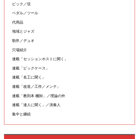
ピック／弦
ペダル／ツール
代用品
地域とジャズ
歌伴／デュオ
穴場紹介
連載「セッションホストに聞く」
連載「ピックケース」
連載「名工に聞く」
連載「改造／工作／メンテ」
連載「教則本 棚卸」／理論の外
連載「達人に聞く」／演奏人
集中と継続