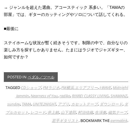
→ ジャンルを超えた選曲。アコースティック 系多い。「TAMAの
部屋」では、ギターのカッティングやソロについて話してくれる。
■最後に
ステイホームな状況が暫く続きそうです。制限の中で、自分なりの
楽しみ方を探すしかありません。たまにはラジオでジャズギター、
如何ですか？
POSTED IN
ペダル／ツール
TAGGED
CDショップ
,
FMラジオ
,
FM横浜.エリアフリー
,
J-WAVE
,
Midnight
Jammin
,
Nearness of You
,
radiko
,
RINREI CLASSY LIVING
,
SHAMANZ
,
sunday
,
TAMA
,
UNITE2NIGHT
,
アプリ
,
カセットテープ
,
ダウンロード
,
ダ
ブルカセット
,
レコード
,
井上銘
,
山下達郎
,
村治佳織
,
生演奏
,
磁気テープ
,
若手ギタリスト
. BOOKMARK THE
permalink
.