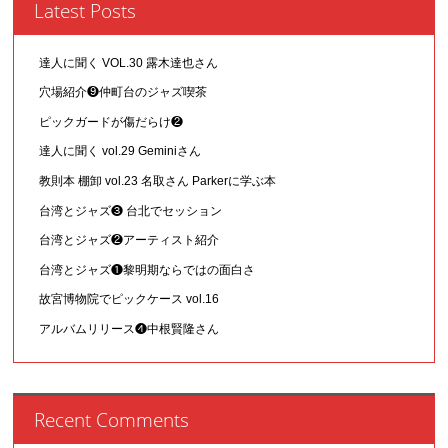
Latest Posts
達人に聞く VOL.30 露木達也さん
穴場紹介❾仲町台のジャズ喫茶
ピックガードが傷だらけ❷
達人に聞く vol.29 Geminiさん
教則本 棚卸 vol.23 名取さん Parkerに学ぶ本
台湾とジャズ❸ 台北でセッション
台湾とジャズ❷アーティスト紹介
台湾とジャズ❶黎明期ならではの面白さ
故宮博物院でピックケース vol.16
アルバムリリース❹中根賢隆さん
Recent Comments