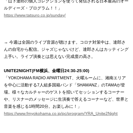
「山下達郎の個人コレクションを使って発信される日本最高のオー
ルディーズ・プログラム！！」
https://www.tatsuro.co.jp/sunday/
→ 今週は全国のライブ音源が聴けます。コロナ対策中は、達郎さ
んの自宅から配信。ジャズじゃないけど、達郎さんはカッティング
上手い。ライブ演奏とは思えない完成度の高さ。
UNITE2NIGHT(FM横浜、金曜日24:30-25:00)
「YOKOHAMA RADIO APARTMENT、火曜ルームに、湘南エリア
を中心に活動する7人組多国籍バンド「SHAMANZ」のTAMAが登
場。様々なカルチャーのゲストを招いてセッションするコーナー
や、リスナーのメッセージに生演奏で答えるコーナーなど、世界と
音楽を感じる1時間20分。お楽しみに！」
https://www.fmyokohama.co.jp/pc/program/YRA_Unite2Night