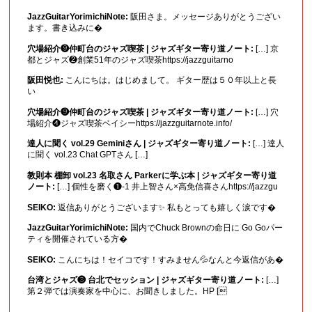
JazzGuitarYorimichiNote:
阪田さま。メッセージありがとうござい
ます。書き込みに�
穴場紹介❾仲町台のジャズ喫茶 | ジャズギター寄り道ノート:
[…] 京
都とジャズ❷創業51年のジャズ喫茶https://jazzguitarno
阪田悦也:
こんにちは。はじめまして。 ギター歴は５０年以上と長
い
穴場紹介❾仲町台のジャズ喫茶 | ジャズギター寄り道ノート:
[…] 穴
場紹介❹ジャズ喫茶ベイシーhttps://jazzguitarnote.info/
達人に聞く vol.29 Geminiさん | ジャズギター寄り道ノート:
[…] 達人
に聞く vol.23 Chat GPTさん […]
教則本 棚卸 vol.23 名取さん Parkerに学ぶ本 | ジャズギター寄り道
ノート:
[…] 個性を磨く❶-1 井上智さん×高免信喜さんhttps://jazzgu
SEIKO:
返信ありがとうございます✨ 私もとっても嬉しく涙です�
JazzGuitarYorimichiNote:
国内でChuck Brownの命日に Go Goパー
ティを開催されている方�
SEIKO:
こんにちは！セイコです！すみません💦なんと今返信があ�
台湾とジャズ❸ 台北でセッション | ジャズギター寄り道ノート:
[…]
第２弾では演奏家を中心に、お聞きしました。HP [