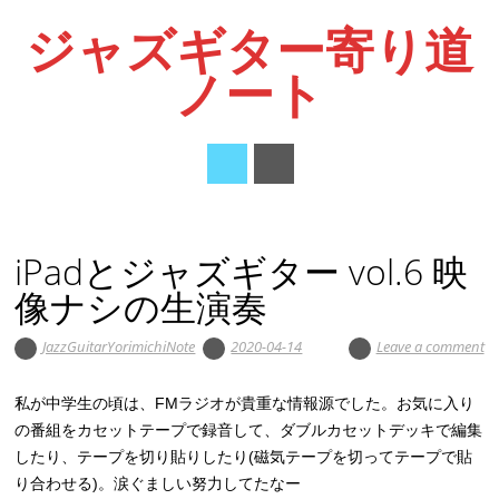
ジャズギター寄り道
ノート
Main menu
Skip
to
iPadとジャズギター vol.6 映
content
像ナシの生演奏
JazzGuitarYorimichiNote
2020-04-14
Leave a comment
私が中学生の頃は、FMラジオが貴重な情報源でした。お気に入り
の番組をカセットテープで録音して、ダブルカセットデッキで編集
したり、テープを切り貼りしたり(磁気テープを切ってテープで貼
り合わせる)。涙ぐましい努力してたなー