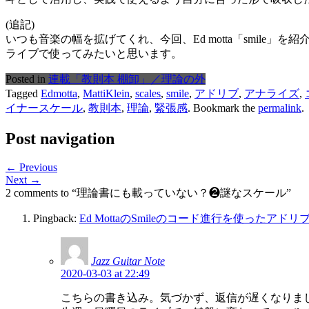
(追記)
いつも音楽の幅を拡げてくれ、今回、Ed motta「smil
ライブで使ってみたいと思います。
Posted in
連載「教則本 棚卸」／理論の外
Tagged
Edmotta
,
MattiKlein
,
scales
,
smile
,
アドリブ
,
アナライズ
,
イナースケール
,
教則本
,
理論
,
緊張感
. Bookmark the
permalink
.
Post navigation
← Previous
Next →
2 comments to “理論書にも載っていない？❷謎なスケール”
Pingback:
Ed MottaのSmileのコード進行を使ったア
Jazz Guitar Note
2020-03-03 at 22:49
こちらの書き込み。気づかず、返信が遅くなりま