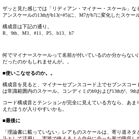
ザッと見た感じでは「リディアン・マイナー・スケール」なる
アンスケールの13thがb13(=#5)に、M7がb7に変化したスケ
構成音は下記の通り。
R、9th、M3、#11、P5、b13、b7
何でマイナースケールって名前が付いているのか分からない
だったのかもしれませんが。。
■使いこなせるのか。。
構成音を見ると、マイナーセブンスコード上でセブンスコードを弾
は常識範囲内のスケール。コンディミのb9および13thが、9t
コード構成音とテンションが完全に見えている方なら、あま
えたほうが入りやすいかも。
■最後に
「理論書に載っていない」レアものスケールは、寄り道ネタ
斗として活用し、実践で使えるよう自分に合った形で吸収し