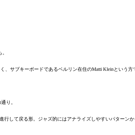
も。
く、サブキーボードであるベルリン在住のMatti Kleinという
記の通り。
m7に4度進行して戻る形。ジャズ的にはアナライズしやすいパターン