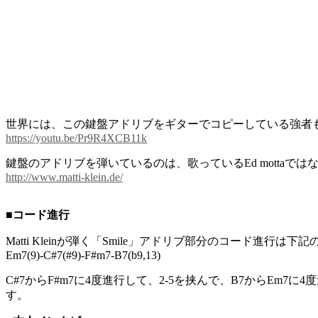
世界には、この鍵盤アドリブをギターでコピーしている強者
https
://youtu.be/Pr9R4XCB11k
鍵盤のアドリブを弾いているのは、歌っているEd mottaではな
http://www.matti-klein.de/
■コード進行
Matti Kleinが弾く「Smile」アドリブ部分のコード進行は下
Em7(9)-C#7(#9)-F#m7-B7(b9,13)
C#7からF#m7に4度進行して、2-5を挟んで、B7からE
す。