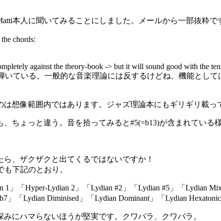
atti本人に聞いてみることにしました。メールから一部抜粋で
 the chords:
etely against the theory-book -> but it will sound good with the tensio
で弾いている。一般的な音楽理論には反するけどね。機能とし
るのは想像範囲内ではあります。ジャズ理論本にもギリギリ載っ
、ちょっと違う。音を拾ってみると#5(=b13)が含まれてい
たら、ザクザクと出てくるではないですか！
だけでも下記のとおり。
ian 1」「Hyper-Lydian 2」「Lydian #2」「Lydian #5」「Lydian Mixo
7」「Lydian Diminised」「Lydian Dominant」「Lydian Hexatonic
深みにハマらないほうが堅実です。クワバラ、クワバラ。