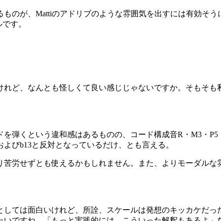
ものが、Mattiのアドリブのような雰囲気を出すには有効そ
ールです。
けれど、なんとも怪しくて良い感じじゃないですか。そもそも
くという違和感はあるものの、コード構成音R・M3・P5・b7
hおよびb13と反対となっているだけ、とも言える。
り苦労せずとも使えるかもしれません。また、よりモーダルな雰
としては面白いけれど、所詮、スケールは発想のキッカケだっ
たいですね。「もっと実践的には、こういった解釈もあるよ」