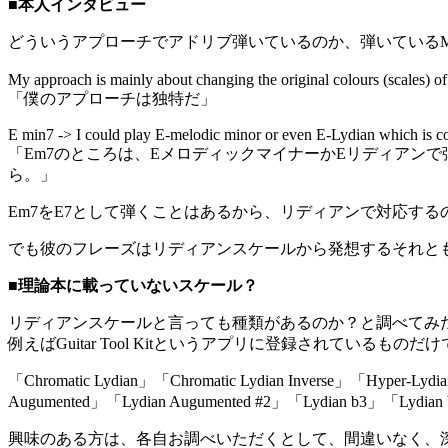
■本人インタビュー
どういうアプローチでアドリブ弾いているのか、弾いているM
My approach is mainly about changing the original colours (scales) of
「僕のアプローチは独特だ」
E min7 -> I could play E-melodic minor or even E-Lydian which is compl
「Em7のところは、EメロディックマイナーかEリディアン
ら。」
Em7をE7として弾くことはあるから、リディアンで対応す
でも彼のフレーズはリディアンスケールから発想するそれとも
■理論本に載っていないスケール？
リディアンスケールと言っても種類があるのか？と調べてみ
例えばGuitar Tool Kitというアプリに登録されているもの
「Chromatic Lydian」「Chromatic Lydian Inverse」「Hyper-Lyd
Augumented」「Lydian Augumented #2」「Lydian b3」「Lydian b
興味のある方は、各自お調べいただくとして、間違いなく、