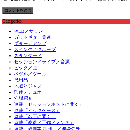
Categories
WEB／サロン
ガットギター関連
ギター／アンプ
スイング／グルーブ
スタンダード
セッション／ライブ／音源
ピック／弦
ペダル／ツール
代用品
地域とジャズ
歌伴／デュオ
穴場紹介
連載「セッションホストに聞く」
連載「ピックケース」
連載「名工に聞く」
連載「改造／工作／メンテ」
連載「教則本 棚卸」／理論の外