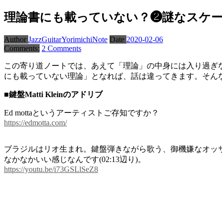
理論書にも載っていない？❷謎なスケ
Author
JazzGuitarYorimichiNote
Date
2020-02-06
Comments:
2 Comments
この寄り道ノートでは、あえて「理論」の中身には入り過ぎ
にも載っていない理論」となれば、話は違ってきます。そん
■鍵盤Matti Kleinのアドリブ
Ed mottaというアーティストご存知ですか？
https://edmotta.com/
ブラジルはリオ生まれ。鍵盤弾きながら歌う、御機嫌なオッサン
なかなかいい感じなんです(02:13辺り)。
https://youtu.be/i73GSLlSeZ8