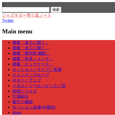
x
検
索:
ジャズギター寄り道ノート
Twitter
Main menu
Skip
連載「達人に聞く」
to
連載「名工に聞く」
content
連載「教則本 棚卸」
連載「改造／メンテ」
連載「ピックケース」
セッション／ライブ／音源
スイング／グルーブ
ギター／アンプ
ペダル／ツール／ピック／弦
地域とジャズ
穴場紹介
集中と継続
セッション会場(＠横浜)
about