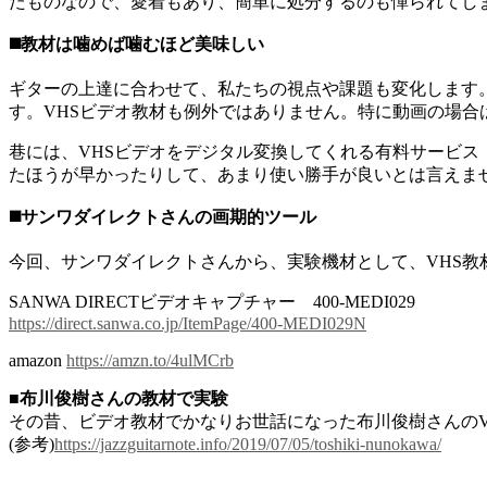
たものなので、愛着もあり、簡単に処分するのも憚られてし
◼️教材は噛めば噛むほど美味しい
ギターの上達に合わせて、私たちの視点や課題も変化します
す。VHSビデオ教材も例外ではありません。特に動画の場
巷には、VHSビデオをデジタル変換してくれる有料サービ
たほうが早かったりして、あまり使い勝手が良いとは言えま
◼️サンワダイレクトさんの画期的ツール
今回、サンワダイレクトさんから、実験機材として、VHS
SANWA DIRECTビデオキャプチャー 400-MEDI029
https://direct.sanwa.co.jp/ItemPage/400-MEDI029N
amazon
https://amzn.to/4ulMCrb
■布川俊樹さんの教材で実験
その昔、ビデオ教材でかなりお世話になった布川俊樹さんのV
(参考)
https://jazzguitarnote.info/2019/07/05/toshiki-nunokawa/