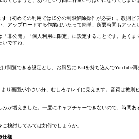
ジに収めてしまうと、あっという間に容量いっぱいになってしまいま
っています（初めての利用では15分の制限解除操作が必要）。教
い。アップロードする作業はいたって簡単、所要時間もアッと
は「非公開」「個人利用に限定」に設定することです。あくま
たいですね。
だけ閲覧できる設定とし、お風呂にiPadを持ち込んでYouTub
ンチ）より画面が小さい分、むしろキレイに見えます。音質は教
しみが増えました。一度にキャプチャーできないので、時間あ
をご検討してみては如何でしょうか。
29仕様