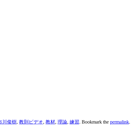
布川俊樹
,
教則ビデオ
,
教材
,
理論
,
練習
. Bookmark the
permalink
.