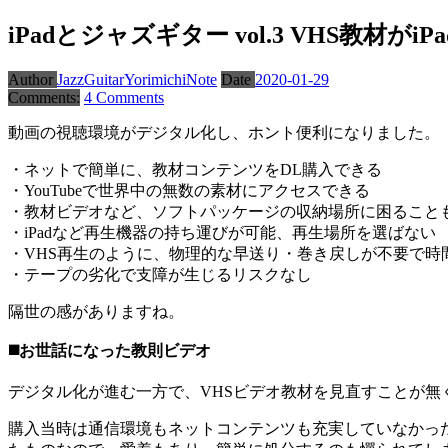
iPadとジャズギター vol.3 VHS教材がi
Author
JazzGuitarYorimichiNote
Date
2020-01-29
Comments:
4 Comments
動画の視聴環境がデジタル化し、ホント便利になりました。
・ネットで簡単に、教材コンテンツをDL購入できる
・YouTubeで世界中の無数の素材にアクセスできる
・教材ビデオなど、ソフトパッケージの収納場所に困ること
・iPadなど再生機器の持ち運びが可能、再生場所を選ばない
・VHS再生のように、物理的な早送り・巻き戻しが不要で時
・テープの劣化で支障が生じるリスクなし
隔世の感がありますね。
◼️お世話になった教則ビデオ
デジタル化が進む一方で、VHSビデオ教材を見直すことが無
購入当時は通信環境もネットコンテンツも充実していなかっ