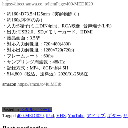
https://direct.sanwa.co.jp/ItemPage/400-MEDI029
・約160×D73.5×H25mm（突起物除く）
・約160g(本体のみ）
・入力:S端子(ミニDIN4pin)、RCA映像+音声端子(L/R)
・出力: USB2.0、SDメモリーカード、HDMI
・液晶画面：3.5型
・対応入力解像度：720×480(480i)
・対応出力解像度：1280×720(720p)
・フレームレート：60fps
・サンプリング周波数：48kHz
・記録方式：MP4、8GB=約4.5H
・¥14,800（税込、送料込）2020/01/25現在
amazon
https://amzn.to/4ulMCrb
Posted in
ペダル／ツール
Tagged
400-MEDI029
,
iPad
,
VHS
,
YouTube
,
アドリブ
,
ギター
,
サ