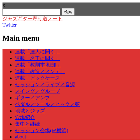
x
検
索:
ジャズギター寄り道ノート
Twitter
Main menu
Skip
連載「達人に聞く」
to
連載「名工に聞く」
content
連載「教則本 棚卸」
連載「改造／メンテ」
連載「ピックケース」
セッション／ライブ／音源
スイング／グルーブ
ギター／アンプ
ペダル／ツール／ピック／弦
地域とジャズ
穴場紹介
集中と継続
セッション会場(＠横浜)
about