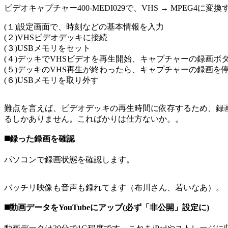
ビデオキャプチャー400-MEDI029で、VHS → MPEG
(１)設定画面で、時刻などの基本情報を入力
(２)VHSビデオデッキに接続
(３)USBメモリをセット
(４)デッキでVHSビデオを再生開始、キャプチャーの録画ボ
(５)デッキのVHS再生が終わったら、キャプチャーの録画を
(６)USBメモリを取り外す
難点を言えば、ビデオデッキの再生時間に依存するため、録
るしかありません。こればかりは仕方ないか。。
◼️録った録画を確認
パソコンで録画状態を確認します。
バッチリ映像も音声も録れてます（布川さん、若いなあ）。
◼️動画データをYouTubeにアップ(必ず「非公開」設定に)