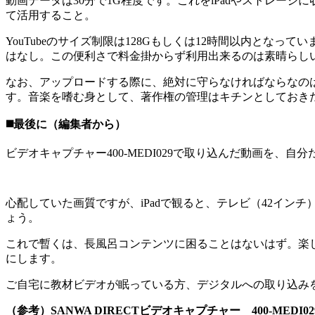
動画データは30分で1G程度です。これをiPadやストレー
て活用すること。
YouTubeのサイズ制限は128Gもしくは12時間以内とな
はなし。この便利さで料金掛からず利用出来るのは素晴らし
なお、アップロードする際に、絶対に守らなければならなの
す。音楽を嗜む身として、著作権の管理はキチンとしておき
◼️最後に（編集者から）
ビデオキャプチャー400-MEDI029で取り込んだ動画を、自分
心配していた画質ですが、iPadで観ると、テレビ（42イ
ょう。
これで暫くは、長風呂コンテンツに困ることはないはず。楽
にします。
ご自宅に教材ビデオが眠っている方、デジタルへの取り込み
（参考）SANWA DIRECTビデオキャプチャー 400-MEDI0