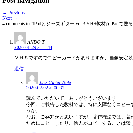
Post navigation
← Previous
Next →
4 comments to “iPadとジャズギター vol.3 VHS教材がiPadで甦る
ANDO T
2020-01-29 at 11:44
ＶＨＳですのでコピーガードがありますが、画像安定装
返信
Jazz Guitar Note
2020-02-02 at 00:37
読んでいただいて、ありがとうございます。
今回、ご報告した教材では、特に支障なくコピー
うか。
なお、ご存知かと思いますが、著作権法では、著
ためにコピーしたり、他人がコピーすることは禁